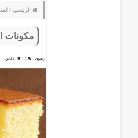
الرئيسية
/
المط
مكونات ال
رضوى
1
4 دقائق