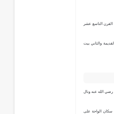
تاريخ بنائه إلى أواخر القرن 18 الميلادي وفي القرن التاسع عشر
 ويشمل القلعة القديمة والثاني بيت
 رضي الله عنه ونال
 سكان الواحة على