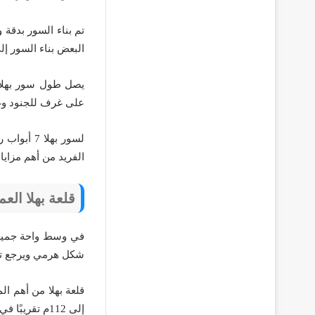
تم بناء السور بدقة 
البعض بناء السور إل
على غرف للجنود وغ
لسور بهلا
الفريد من أهم مزايا 
قلعة بهلا العم
في وسط واحة جميلة 
شكل هرمي ويرجع تاري
قلعة بهلا من أهم ا
إلى 112م تقريبًا في حين تصل مساحة واجهة القلعة الشرقية إلى 114م.