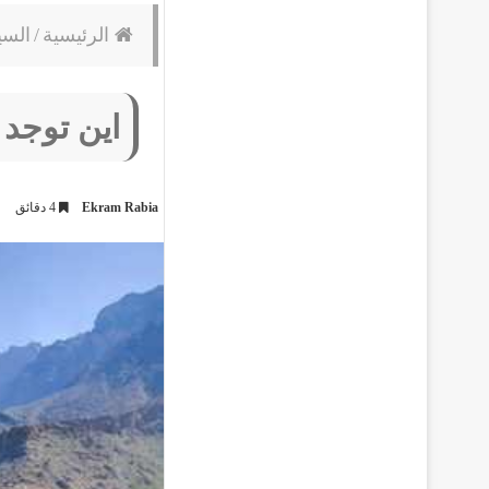
الرئيسية
/
السي
اين توجد 
Ekram Rabia
4 دقائق