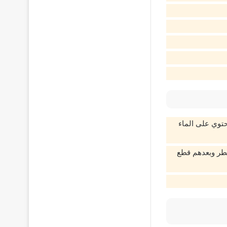
توي على الماء
فطر وبعدهم قطع