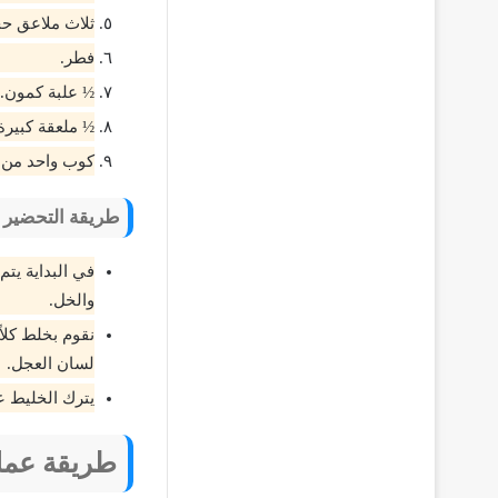
ثلاث ملاعق حج
فطر.
½ علبة كمون.
½ ملعقة كبيرة
كوب واحد من 
طريقة التحضير
في البداية يت
والخل.
نقوم بخلط كلا
لسان العجل.
يترك الخليط ع
طريقة عمل