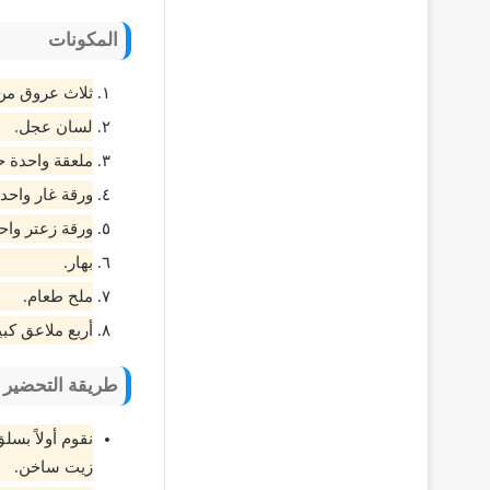
المكونات
ثلاث عروق من
لسان عجل.
ملعقة واحدة ح
ورقة غار واحدة
ورقة زعتر واح
بهار.
ملح طعام.
أربع ملاعق كب
طريقة التحضير
نقوم أولاً بسل
زيت ساخن.