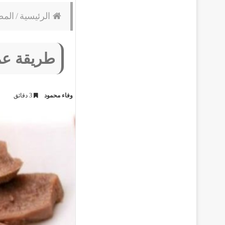
الرئيسية
/
المط
طريقة عم
وفاء محمود
3 دقائق