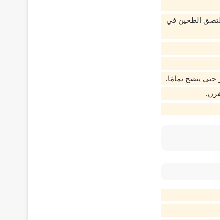
يلتصق الطحين في
حتى ينضج تمامًا.
فرن.