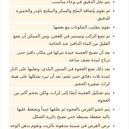
يتم نخل الدقيق في وعاء مناسب.
ثم نقوم بإضافة الملح والسكر والبيكنج باودر والخميرة
للدقيق.
نقوم بتقليب المكونات مع بعضها.
ثم نضع الرائب ونستمر في للعجن، ومن الممكن أن نضع
القليل من الماء الدافئ عند الحاجة.
بعد أن تصبح العجينة جيدة نتركها في مكان دافئ حتى
ترتاح لمدة نصف ساعة.
بعد ذلك نضع العجوة في السمن البلدي، ونقليها على النار
لمدة ثلاث دقائق حتى تنعم، َبعد أن تبرد نشكلها على هيئة
كرات صغيرة الحجم.
يتم تشكيل العجينة أيضًا إلى كرات، ولكن بحجم أكبر من
العجوة.
يتم حشو القرص بالعجوة ثم نغلقها جيداً ونضغط عليها
باليد ضغطة بسيطة حتي تصبح دائرية الشكل.
نرص القرص في صينية مدهونة بالزيت ونقوم بدهن الوجه