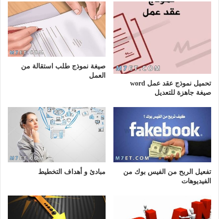
صيغة نموذج طلب استقالة من
العمل
تحميل نموذج عقد عمل word
صيغة جاهزة للتعديل
تفعيل الربح من الفيس بوك من
مبادئ و أهداف التخطيط
الفيديوهات