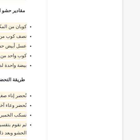
مقادير حشو ا
كوبان من الم
نصف كوب من 
عسل أبيض حس
كوب واحد من 
بيضة واحدة لد
طريقة التحضي
نُحضر إناء صغي
نُحضر وعاء آخر
نسكب الخميرة 
ثم نقوم بتقسي
الحشو وبعد ذل