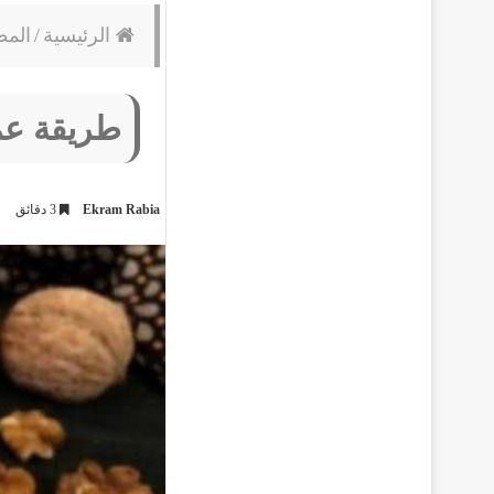
الرئيسية
/
المط
طريقة عم
Ekram Rabia
3 دقائق