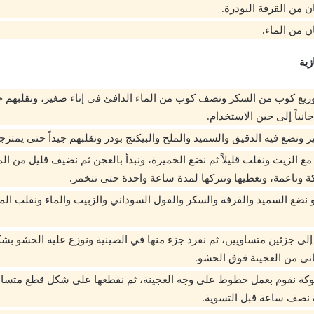
ن من القرفة البودرة.
ن من الماء.
ية
ربع كوب من السكر ونصف كوب من الماء الدافئ في إناء صغير، ونقلبهم جي
جانباً إلى حين الاستخدام.
ر ونضع فيه الدقيق والسميد والملح والبيكنج بودر ونقلبهم جيداً حتى يمتزجا 
ع الزيت ونقلب قليلاً ثم نضع الخميرة، ونبدأ بالعجن ثم نضيف قليل من ا
 وناعمة، ونغطيها ونتركها لمدة ساعة واحدة حتى تتخمر.
نضع السميد والقرفة والسكر والفول السوداني والزبيب والماء ونقلب المكو
إلى جزئين متساويين، ثم نفرد جزء منها في الصينية ونوزع عليه الحشو بش
ثاني من العجينة فوق الحشو.
كة نقوم بعمل خطوط على وجه العجينة، ثم نقطعها على شكل قطع متساوي
 نصف ساعة قبل التسوية.