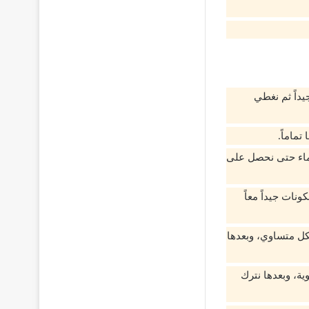
داً ثم نغطي
تماماً.
لماء حتى نحصل على
نات جيداً معاً
كل متساوي، وبعدها
ة، وبعدها نترك