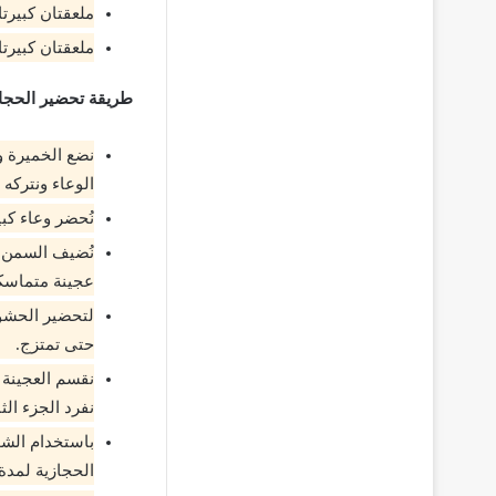
ملعقتان كبيرتا
ملعقتان كبيرتا
طريقة تحضير الحجاز
نضع الخميرة و
الوعاء ونتركه 
نُحضر وعاء كبي
نُضيف السمن م
عجينة متماسكة
لتحضير الحشو 
حتى تمتزج.
نقسم العجينة 
نفرد الجزء ال
باستخدام الشو
الحجازية لمدة