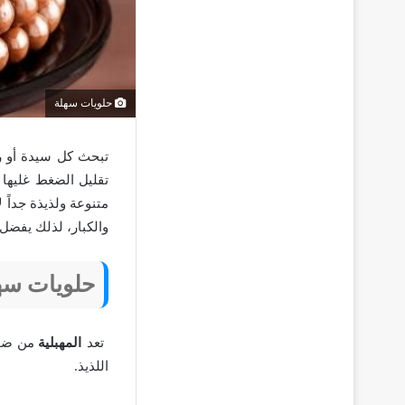
حلويات سهلة
تبحث كل سيدة أو رب
تقليل الضغط غليها 
متنوعة ولذيذة جداً 
والكبار، لذلك يفضل 
حلويات سه
تعد
المهبلية
من ضمن
اللذيذ.