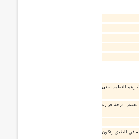
 ويتم التقليب حتى
ثم تخفض درجة حراره
لية في الطبق وتكون