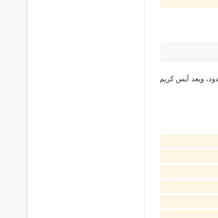
د، ويعد آيس كريم