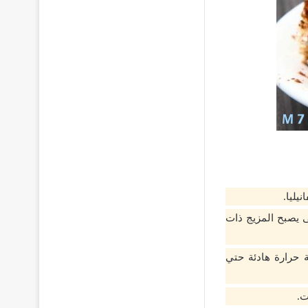
يليا.
ى يصبح المزيج ذات
حرارة هادئة حتي
ت.