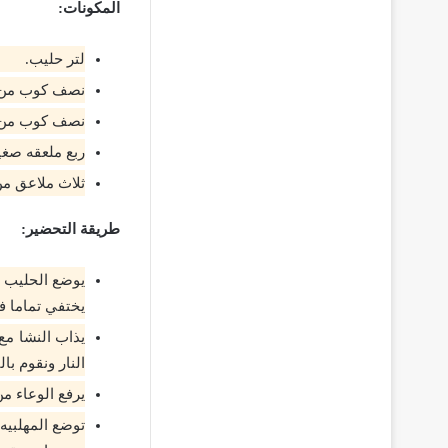
المكونات:
لتر حليب.
نصف كوب من ا
نصف كوب من ا
ربع ملعقه صغير
ثلاث ملاعق من 
طريقة التحضير:
يوضع الحليب ف
يختفي تماما ف
يذاب النشا مع
النار ونقوم با
يرفع الوعاء من
توضع المهلبيه