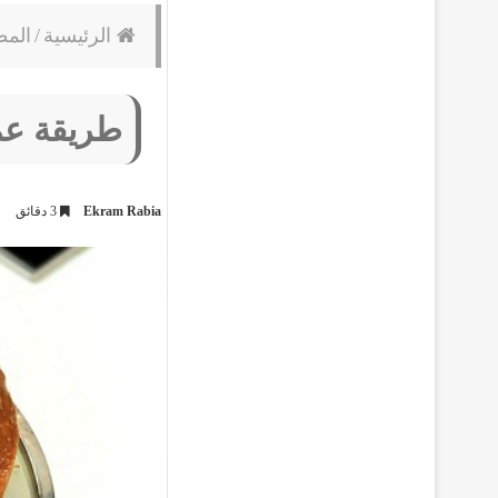
الرئيسية
/
المط
طريقة عم
Ekram Rabia
3 دقائق