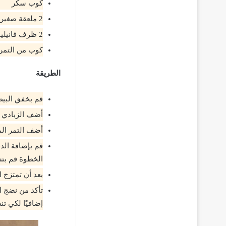
كوب سكر
2 ملعقة صغيرة بيكنج بودر
2 ظرف فانيليا
كوب من التمر
الطريقة
قم بخفق البيض
أضف الزبادي و
أضف التمر الم
قم بإضافة الدق
الخطوة قم بتشغيل
بعد أن تمتزج المك
تأكد من نضج ال
إضافيًا لكي تن