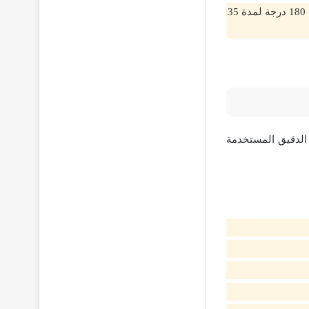
في فرن تم تسخينه مسبقًا أثناء إضافة الدقيق للخليط، قم بتسوية كيكة التمر على حرارة 180 درجة لمدة 35
الدقيق المستخدمة