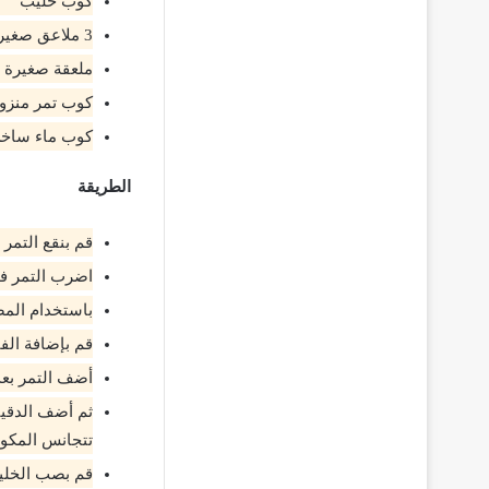
كوب حليب
3 ملاعق صغيرة بيكنج بودر
ملعقة صغيرة فا
كوب تمر منزوع
كوب ماء ساخ
الطريقة
قم بنقع التمر
اضرب التمر في 
باستخدام المض
قم بإضافة الفا
أضف التمر بعد 
ثم أضف الدقيق
تتجانس المكونا
قم بصب الخليط