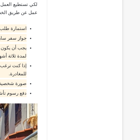
لكي تستطيع العمل 
عمل عن طريق الخطو
استمارة طلب خ
جواز سفر ساري
يجب أن يكون ج
لمدة ثلاثة أش
إذا كنت ترغب 
للمغادرة.
صورة شخصية حد
دفع رسوم تأش