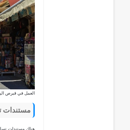
العمل في قبرص اليو
مستندات ت
هناك مستندات تساع