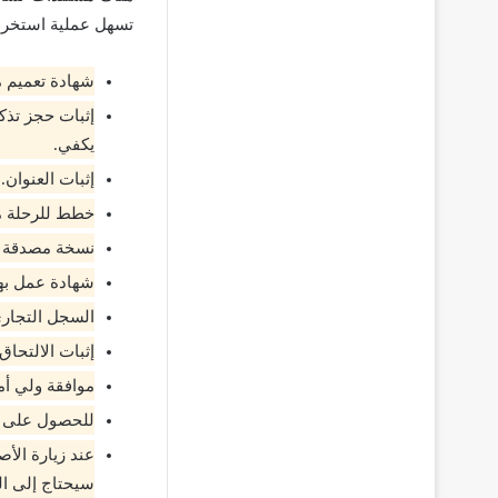
تسهل عملية استخراج 
شهادة تعميم م
إثبات حجز تذك
يكفي.
إثبات العنوان.
خطط للرحلة م
نسخة مصدقة وم
شهادة عمل بها 
السجل التجاري
إثبات الالتحاق
موافقة ولي أمر
للحصول على ت
عند زيارة الأص
سيحتاج إلى ا