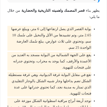
يظهر بناء
قصر المصمك واهميته التاريخية والحضارية
من خلال
ما يلي:
بوابة القصر الذي يصل ارتفاعها إلى 6 متر، ويبلغ عرضها
2.65 متر، وتم تشييدها من الأثل والنخيل على سُمك 10
سم، وتحتوي على ثلاث عوارض، يبلغ سُمك العارضة
الواحدة 25 سم.
يقع على الجهة الشمالية من البوابة مسجد به العديد من
الأعمدة والأرفف، كما يوجد به محراب، وتحتوي جدرانه
على فتحات للتهوية.
تقع في مقابل البوابة غرفة الديوانية، وهي غرفة مستطيلة
الشكل تضم بداخلها وجار شبيه الشكل بالوجار التقليدي
الذي تمتاز به مدينة نجد، كما تحتوي جدرانها على عدة
فتحات للتهوية.
توجد أربعة أبراج مراقبة اسطوانية الشكل موزعة على
زوايا القصر، ويبلغ ارتفاع البرج الواحد حوالي 18 متر، بينما