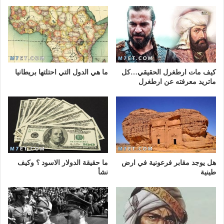
كيف مات ارطغرل الحقيقي…كل
ما هي الدول التي احتلتها بريطانيا
ماتريد معرفته عن ارطغرل
هل يوجد مقابر فرعونية في ارض
ما حقيقة الدولار الاسود ؟ وكيف
طينية
نشأ