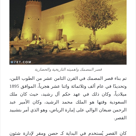
قصر المصمك واهميته التاريخية والحضارية
تم بناء قصر المصمك في القرن الثامن عشر من الطوب اللبن،
وتحديدًا في عام ألف وثلاثمائة واثنا عشر هجرياً، الموافق 1895
ميلادياً، وكان ذلك في عهد حكم آل رشيد، حيث كان ملك
السعودية وقتها هو الملك محمد الرشيد، وكان الأمير عبد
الرحمن ضبعان الوالي على إمارة الرياض، وهو الذي أمر بتشييد
القصر.
كان القصر يُستخدم في البداية كـ حصن ومقر لإدارة شئون