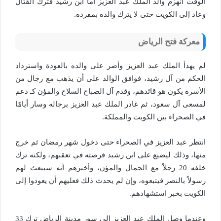
الوقت انهزم والد الملك عبد العزيز أما ابن رشيد فترك القتال
وعاد إلى الكويت حتى لا يترك والده بمفرده.
معركة فتح الرياض
لم يهدأ الملك عبد العزيز وأصر على والده بالعودة واسترداد
الحكم من آل رشيد، فوافق الوالد على أن يذهب مع رجال من
الأسرة يكون هو قائدهم، وقدم آل الصباح السلاح والمؤن كـ دعم
لمسعى آل سعود، ثم غادر الملك عبد العزيز برجاله وسار أيامًا
في الصحراء بين الكويت والمملكة.
انتظر عبد العزيز في الصحراء حتى دخول شهر رمضان ثم خرج
منها، وذلك ليضيع على ابن رشيد فرصته في تعقبهم، ولكنه ترك
خلفه 20 رجلاً مع الجمال والمؤن، وأخبرهم أنه سيبعث لهم
رسولاً بالنصر فيتبعوه، وإن لم يحدث ذلك فعليهم أن يعودوا إلى
الكويت بخبر استشهادهم.
وعندما وصل الملك عبد العزيز إلى سور مدينة الرياض ترك 33