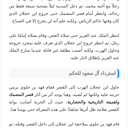
رجلاً مع أخيه محمد، ثم دخل المدينة ليلاً بصحبة سبعة فقط من
رجاله، وانتظر أمام قصر المصمك حتى خروج ابن عجلان الذي
كان وقتها حاكم الرياض، ولكنه علم أنه لن يخرج إلا في الصباح.
انتظر الملك عبد العزيز حتى صلاة الفجر، وقام بصلاة إمامًا على
رجل، ثم انتظر خروج ابن عجلان الذي تعرف عليه بمجرد خروجه
وحاول الهرب، ولكنه أُصيب بطلقة غير قاتلة عندما سارع الملك
عبد العزيز بإطلاق النار عليه.
استرداد آل سعود للحكم
حاول ابن عجلان الهرب إلى القصر فقام فهد بن جلوي برمي
حربته عليه ولكنها لم تُصبه، وهنا يوجد آثر من آثار
قصر المصمك
واهميته التاريخية والحضارية
، حيث أن الحربة أصابت بوابة
القصر بعلامة ظل أثرها شاهدًا على هذه المعركة حتى يومنا هذا.
قام فهد بن جلوي بملاحقة ابن عجلان إلى داخل القصر وقتله، ثم