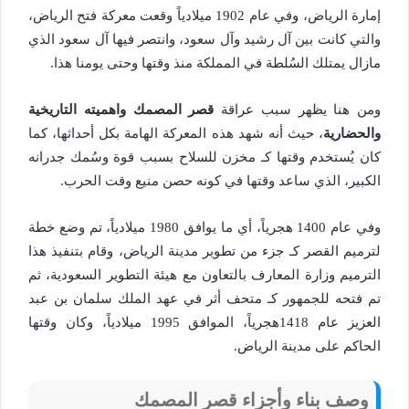
إمارة الرياض، وفي عام 1902 ميلادياً وقعت معركة فتح الرياض،
والتي كانت بين آل رشيد وآل سعود، وانتصر فيها آل سعود الذي
مازال يمتلك السُلطة في المملكة منذ وقتها وحتى يومنا هذا.
ومن هنا يظهر سبب عراقة
قصر المصمك واهميته التاريخية
والحضارية
، حيث أنه شهد هذه المعركة الهامة بكل أحداثها، كما
كان يُستخدم وقتها كـ مخزن للسلاح بسبب قوة وسُمك جدرانه
الكبير، الذي ساعد وقتها في كونه حصن منيع وقت الحرب.
وفي عام 1400 هجرياً، أي ما يوافق 1980 ميلادياً، تم وضع خطة
لترميم القصر كـ جزء من تطوير مدينة الرياض، وقام بتنفيذ هذا
الترميم وزارة المعارف بالتعاون مع هيئة التطوير السعودية، ثم
تم فتحه للجمهور كـ متحف أثر في عهد الملك سلمان بن عبد
العزيز عام 1418هجرياً، الموافق 1995 ميلادياً، وكان وقتها
الحاكم على مدينة الرياض.
وصف بناء وأجزاء قصر المصمك