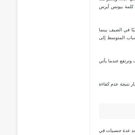
 كلمة بيونس آيرس
ًا في الصيف بينما
لضباب المتوسط إلى
 وترتفع عندما يأتي
ر نتيجة عدم كفاءة
رية الأرجنتين 3 مليون و147 ألف و638 نسمة، وتوجد عدة جنسيات في