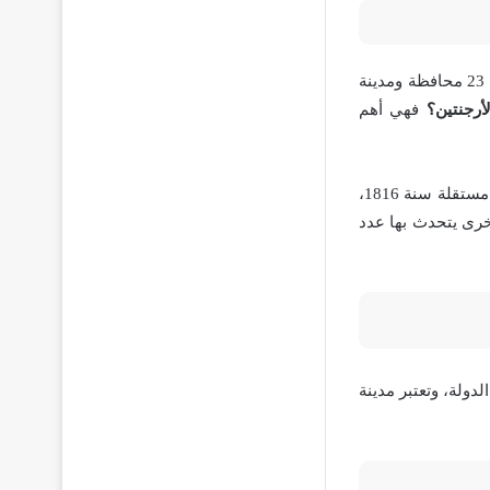
تقع جمهورية الأرجنتين في قارة أمريكا الجنوبية وهي دولة فدرالية متعددة الثقافات تتكون من 23 محافظة ومدينة
أرجنتين؟
فهي أهم
تعرضت جمهورية الأرجنتين للاستعمار الأسباني لمدة ثلاثة قرون من الزمن ثم أعلنت أنها دولة مستقلة سنة 1816،
خرى يتحدث بها عدد
دولة، وتعتبر مدينة