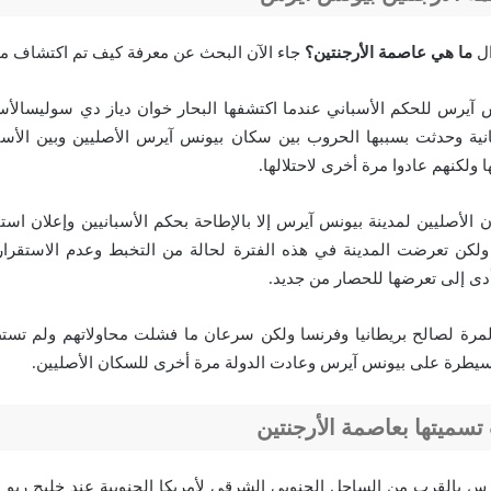
ال
ما هي عاصمة الأرجنتين؟
جاء الآن البحث عن معرفة كيف تم اكتشاف مد
آيرس للحكم الأسباني عندما اكتشفها البحار خوان دياز دي سوليسالأسب
ية وحدثت بسببها الحروب بين سكان بيونس آيرس الأصليين وبين الأسبان
 ولكنهم عادوا مرة أخرى لاحتلالها.
 الأصليين لمدينة بيونس آيرس إلا بالإطاحة بحكم الأسبانيين وإعلان است
فعل عام 1816م ولكن تعرضت المدينة في هذه الفترة لحالة من التخبط وعدم الاستق
 أدى إلى تعرضها للحصار من جديد.
مرة لصالح بريطانيا وفرنسا ولكن سرعان ما فشلت محاولاتهم ولم تستط
يطرة على بيونس آيرس وعادت الدولة مرة أخرى للسكان الأصليين.
تسميتها بعاصمة الأرجنتين
س بالقرب من الساحل الجنوبي الشرقي لأمريكا الجنوبية عند خليج ريو دي 