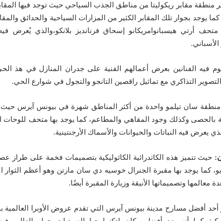
ر منطقة مقابر ريكوليتا من مناطق الجذب السياحي حيث توجد فيها المقابر
كما يوجد بجوار تلك المقابر الكثير من المزارات السياحية والحدائق والم
ا متحف أرتي هيسبانوامريكانو إسحاق فرنانديز بلانكو،والذي يُعرض ف
الأسباني.
م فيه الفنانين بعرض أعمالهم الفنية على جدران المنازل في هذ الحي
لتصوير التذاكري مع تماثيل راقصين التانجو والتجول في شوارع الحي.
نطقة سان تيلمو واحدة من أكثر المناطق شهرة في بيونس آيرس حيث تت
 بالحصى وكذلك وجود المقاهي والمطاعم، كما يوجد بها متحف للوحات ا
الذي يعرض فيه النباتات والحيوانات والأسماك الأرجنتينية.
ن:
حيث تتميز هذه الكاتدرائية الكاثوليكية بتصميمات فخمة على طراز عصر
، كما يوجد بها مقبرة الجنرال خوسيه دي سان مارتن وهو أعظم الثوار الأر
ة معالمها وتصميماتها الأنيقة وزيارة المقبرة أيضًا.
 أحد أفضل مسارح مدينة بيونس آيرس التي تقدم عروض الأوبرا العالمية ب
كية كما أنه يعد أفضل مكان لتكنولوجيا الصوتيات حول العالم، فيجع