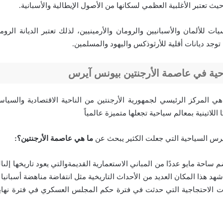
ث تعتبر الأغلبية العظمي لسكانها من الأصول الإيطالية والأسبانية.
ات للألمان والأسبانيين والرومان والأرمينيين، لذلك تعتبر الديانة الروما
توجد ديانات أقلية للأرثوذكس واليهود والمسلمين.
احية في عاصمة الأرجنتين بيونس آيرس
ي المركز الرئيسي لجمهورية الأرجنتين من الناحية الاقتصادية والسياسة 
 اللاتينية بمعالم سياحية تجعلها متميزة عالمياً
رس السياحية التي جعلت الكثير يبحث عن
ما هي عاصمة الأرجنتين؟:
 ساحة مايو عددًا من المباني الاستعمارية القديمةوالتي يعود تاريخها إل
 شهد هذا المكان العديد من الأحداث التاريخية مثل انتفاضة مناهضة أسباني
قفات الاحتجاجية التي حدثت في فترة حكم المجلس العسكري في فترة نهاية