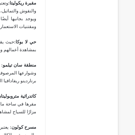
مقبرة ريكوليتا:
وتعتب
والنقوش والتماثيل، 
ويوجد بجانبها أيضً
ومقتنيات الاستعمار 
حي لا بوكا:
حيث يقو
بمشاهدة أعمالهم وا
منطقة سان تيلمو:
م
وشوارعها المرصوفة
برناردينو ريفادافيا 
كاتدرائية متروبوليتا
مقرها في ساحة مايو
مزارًا للسياح لمشاهد
مسرح كولون:
يعتبر
والموسيقى الكلاسي