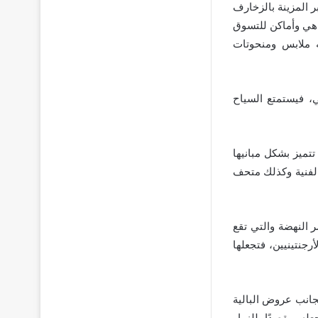
 المزينة بالزخارف
قاهي وأماكن للتسوق
يه ملابس ومنحوتات
، فيستمتع السياح
ميز بشكل مبانيها
لفنية وكذلك متحف
 النهضة والتي تقع
جنتينيين، فتجعلها
جانب عروض البالية
له مقصدًا للزوار