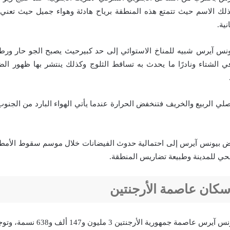
لك الاسم حيث تتمتع هذه المنطقة برياح هادئة وهواء جميل حيث تعني
نية.
يونس آيرس شبيه للمناخ الاستوائي إلى حد كبيرحيث يصبح الجو حار ورطب
 في الشتاء ونادرًا ما يحدث به تساقط الثلوج وكذلك ينتشر بها ظهور ا
صلي الربيع والخريف فتنخفض الحرارة عندما يأتي الهواء البارد من الجنوب
رض بيونس آيرس إلى احتمالية حدوث الفيضانات خلال موسم سقوط الأمطا
 للمدينة وطبيعة تضاريس المنطقة.
سكان عاصمة الأرجنتين
يبلغ سكان مدينة بيونس آيرس عاصمة جمهو