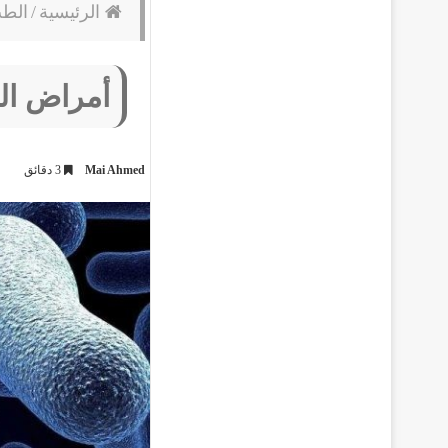
الرئيسية
/
الط
أمراض البك
Mai Ahmed
3 دقائق