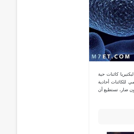
تيريا كائنات حية
 للكائنات أحادية
كون ضار، تستطيع أن