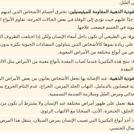
 السُل.
ودية الذهبية المقاومة للميثيسيلين:
تخترق أجسام الأشخاص الذين لديهم
دًا عليهم حيث تؤدي إلى الوفاة في بعض الحالات الحرجة، تقاوم الأنواع ا
يوية في الجسم فيصعب علاجها.
رة:
من الطبيعي أن تكون داخل أمعاء الإنسان ولكن إذا اختلفت الظروف الم
 علي زيادة نموها كالأشخاص الذين يتناولون المضادات الحيوية بكثرة بدون
ص من أنواع مختلفة من الأمراض المعوية.
:
تنتج هذه البكتيريا عندما تُصاب المعدة بأنواع معينة من الأمراض مثل الا
المعدة.
ودية الذهبية
: عند الإصابة بها تجعل الأشخاص يعانون من بعض الأمراض الم
ة فيصابون بالدمامل، التهاب الجلد المزمن، الخراج، عدم التئام الجروح بس
ذائي ومرض السُل ومتلازمة الصدمة التسممية.
دية
: تعمل على ظهور أمراض مختلفة عند الإنسان ولا يشترط أن تكون مرتب
 الحلق، الحنجرة، الأذن، السحايا مع الالتهاب الرئوي.
:
أحد أنواع البكتيريا التي تصيب الإنسان بمرض السيلان، ينتقل هذا الم
صال الجنسي.