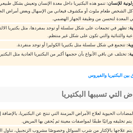
لونية للإنسان:
تنمو هذه البكتيريا داخل معدة الإنسان وتعيش بشكل طبيعي ب
يأكل الشخص طعام ملوث أو مكشوف فيعاني من الإسهال وبعض أمراض الج
ي المعدة لتحسن من وظيفة الجهاز الهضمي.
ية:
تظهر في تجمعات على شكل سلسلة أو توجد بمفردها، مثل بكتيريا الالت
باعية والثنائية والتي تكون على شكل غير منتظم.
ية:
تتجمع في شكل سلسلة مثل بكتيريا الكوليرا أو توجد منفردة.
ية:
تختلف عن باقي الأنواع بأن حجمها أكبر من البكتيريا العادية مثل البكت
 بين البكتيريا والفيروس
ض التي تسببها البكتيريا
مضادات الحيوية لعلاج الأمراض المزمنة التي تنتج عن البكتيريا، بالإضافة 
يتم تخليقه وراثيًا طبقًا لمواصفات معينة ثم يُحقن بها المريض.
ة يتم علاجها بالإكثار من شرب السوائل وخصوصًا مشروب الزنجبيل، تناول ا