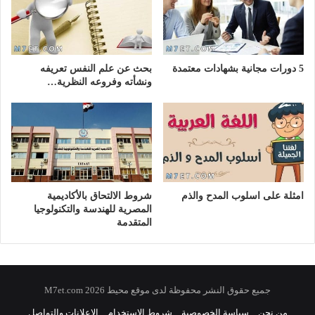
5 دورات مجانية بشهادات معتمدة
بحث عن علم النفس تعريفه
ونشأته وفروعه النظرية…
امثلة على اسلوب المدح والذم
شروط الالتحاق بالأكاديمية
المصرية للهندسة والتكنولوجيا
المتقدمة
جميع حقوق النشر محفوظة لدى موقع محيط 2026 M7et.com
من نحن
سياسة الخصوصية
شروط الاستخدام
الإعلانات والتواصل