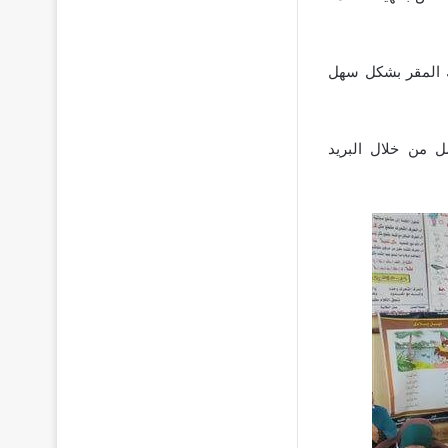
ك المقر بشكل سهل
الخاص بالمؤسسة التالي 0223424667 أو التواصل من خلال البريد