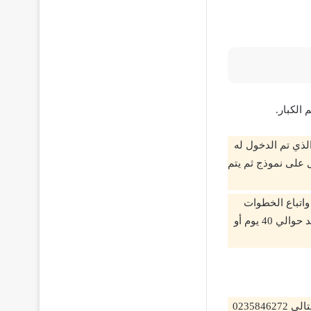
الكبار.
الذي تم الدخول له
ل على نموذج ثم يتم
واتباع الخطوات
ومعرفة التفاصيل من خلال الاختبارات وبعدها يتم ظهور النتيجة ويتم استخراج الشهادة بعد حوالي 40 يوم أو
العنوان شارع 11 حسن متولي، فيصل في الجيزة؛ ويمكن التواصل يتم من خلال الهاتف التالي 0235846272