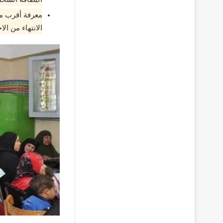
معرفة أقرب مك
الانتهاء من ال