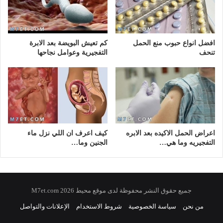
افضل انواع حبوب منع الحمل
كم تعيش البويضة بعد الابرة
تنحف
التفجيرية وعوامل نجاحها
اعراض الحمل الاكيده بعد الابره
كيف اعرف ان اللي نزل ماء
التفجيريه وما هي…
الجنين وما…
جميع حقوق النشر محفوظة لدى موقع محيط 2026 M7et.com
من نحن
سياسة الخصوصية
شروط الاستخدام
الإعلانات والتواصل