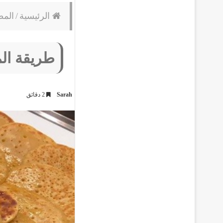
الرئيسية
/
المط
طريقة ال
Sarah
2 دقائق