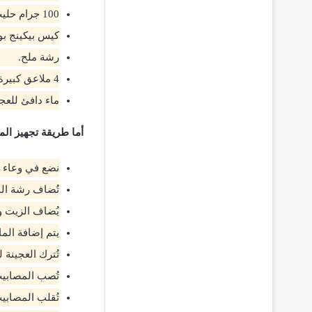
100 جرام حليب مجفف.
كيس بيكينج بو
رشة ملح.
4 ملاعق كبيرة زيت نباتي.
ماء دافئ للعج
أما طريقة تجهيز ال
نضع في وعاء عم
تُضاف رشة الم
يُضاف الزيت و
يتم إضافة الم
تُترك العجينة 
تُصب المصابيب
تُقلب المصابي