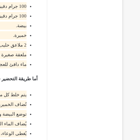
100 جرام دقيق أبيض منخول.
100 جرام دقيق أسمر.
بيضة.
خميرة.
2 ملاعق حليب بودر.
ملعقة صغيرة بي
ماء دافئ للعج
أما طريقة التحضير 
يتم خلط كل من
تُضاف الخميرة
توضع البيضة و
يُضاف الماء ا
يُغطى الوعاء، 