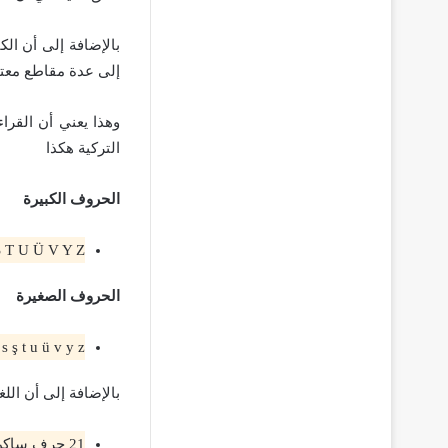
بالإضافة إلى أن ال
إلى عدة مقاطع معتم
وهذا يعني أن القرا
التركية هكذا
الحروف الكبيرة
Ş T U Ü V Y Z
الحروف الصغيرة
s ş t u ü v y z.
بالإضافة إلى أن اللغة التر
21 حرف ساكن.