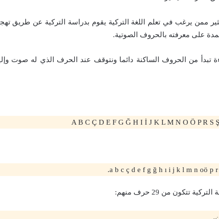
كثير ممن يرغب في تعلم اللغة التركية يقوم بدراسة التركية عن طريق تهجئ
دة على معرفته بالحروف الصوتية.
ءة تبدأ من الحروف الساكنة دائما ونتوقف عند الحرف الذي له صوت وإل
A B C Ç D E F G Ğ H I İ J K L M N O Ö P R S 
a b c ç d e f g ğ h ı i j k l m n oö p r 
كية تتكون من 29 حرف منهم: