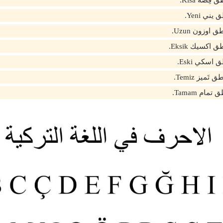
ِصه Kisa.
ي Yeni.
وزون Uzun.
كسيك Eksik.
اسكي Eski.
ميز Temiz.
ام Tamam.