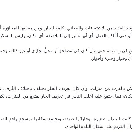
وجد العديد من الاشتقاقات والمعاني لكلمة الجار، ومن معانيها المجاوَرة أ
و حتى أماكن العمل، أي أنها تشير إلى الملاصقة بأي مكان، وليس المسكن
 قريبٍ منك، حتى وإن كان في مصلحةٍ أو محلٍّ تجاري أو غير ذلك، وجم
ن وجوار وجيرة وأجوار.
كن بالقرب من منزلك، وإن كان تعريف الجار يختلف باختلاف العُرف، و
مكان، فما اجتمع عليه أغلب الناس في تعريف الجار بفترةٍ من الفترات، يك
انت البلدان صغيرة، وحاراتُها ضيقة، ويجتمع سكانها بمسجدٍ واحدٍ للصلا
ن الكريم على سكان البلدة الواحدة.