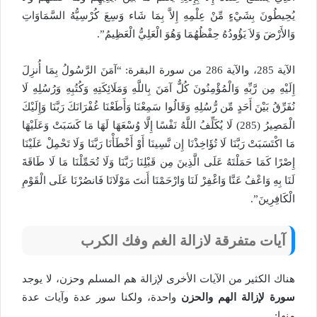
يُحِيطُونَ بِشَيْءٍ مِّنْ عِلْمِهِ إِلاَّ بِمَا شَاء وَسِعَ كُرْسِيُّهُ السَّمَاوَاتِ
وَالأَرْضَ وَلاَ يَؤُودُهُ حِفْظُهُمَا وَهُوَ الْعَلِيُّ الْعَظِيمُ”.
الآية 285، والآية 286 من سورة البقرة: “آمَنَ الرَّسُولُ بِمَا أُنزِلَ
إِلَيْهِ مِن رَّبِّهِ وَالْمُؤْمِنُونَ كُلٌّ آمَنَ بِاللَّهِ وَمَلَائِكَتِهِ وَكُتُبِهِ وَرُسُلِهِ لَا
نُفَرِّقُ بَيْنَ أَحَدٍ مِّن رُّسُلِهِ وَقَالُوا سَمِعْنَا وَأَطَعْنَا غُفْرَانَكَ رَبَّنَا وَإِلَيْكَ
الْمَصِيرُ (285) لَا يُكَلِّفُ اللَّهُ نَفْسًا إِلَّا وُسْعَهَا لَهَا مَا كَسَبَتْ وَعَلَيْهَا
مَا اكْتَسَبَتْ رَبَّنَا لَا تُؤَاخِذْنَا إِن نَّسِينَا أَوْ أَخْطَأْنَا رَبَّنَا وَلَا تَحْمِلْ عَلَيْنَا
إِصْرًا كَمَا حَمَلْتَهُ عَلَى الَّذِينَ مِن قَبْلِنَا رَبَّنَا وَلَا تُحَمِّلْنَا مَا لَا طَاقَةَ
لَنَا بِهِ وَاعْفُ عَنَّا وَاغْفِرْ لَنَا وَارْحَمْنَا أَنتَ مَوْلَانَا فَانصُرْنَا عَلَى الْقَوْمِ
الْكَافِرِينَ”.
آيات متفرقة لازالة الغم وفك الكرب
هناك الكثير من الآيات الأخرى لإزالة هم المسلم وحزن، لا يوجد
سورة لإزالة الهم والحزن
واحدة، ولكنا سور عدة وآيات عدة
منها: