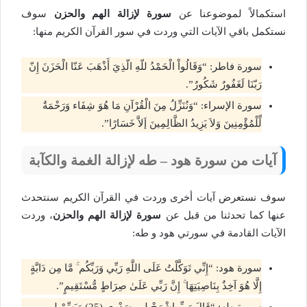
استكمالاً لموضوعنا عن
سورة لإزالة الهم والحزن
سوف
نستكمل باقي الآيات التي وردت في سور القرآن الكريم منها:
سورة فاطر: “وَقَالُواْ الْحَمْدُ للّهِ الّذِيَ أَذْهَبَ عَنّا الْحَزَنَ إِنّ
رَبّنَا لَغَفُورٌ شَكُورٌ”.
سورة الإسراء: “وَنُنَزِّلُ مِنَ الْقُرْآنِ مَا هُوَ شِفَاء وَرَحْمَةٌ
لِّلْمُؤْمِنِينَ وَلاَ يَزِيدُ الظَّالِمِينَ إَلاَّ خَسَارًا”.
آيات من سورة هود – طه لإزالة الغمة والكآبة
سوف نستعرض آيات أخرى وردت في القرآن الكريم سنتحدث
عنها كما تحدثنا من قبل عن
سورة لإزالة الهم والحزن
، وردت
الآيات القادمة في سورتي هود و طه:
سورة هود: “إِنِّي تَوَكَّلْتُ عَلَى اللَّهِ رَبِّي وَرَبِّكُم ۚ مَّا مِن دَابَّةٍ
إِلَّا هُوَ آخِذٌ بِنَاصِيَتِهَا ۚ إِنَّ رَبِّي عَلَىٰ صِرَاطٍ مُّسْتَقِيمٍ”.
سورة طه: “قَالَ رَبِّ اشْرَحْ لِي صَدْرِي (25) وَيَسِّرْ لِي