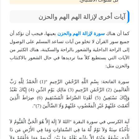
كل سنوات الاشتياق.
آيات أخرى لإزالة الهم الهم والحزن
كما أن هناك
سورة لإزالة الهم والحزن
بعينها، فيجب أن نؤكد أن
جميع سور القرآن لا تخلو من آيات تساعد المسلم على الوصول
إلى الراحة الداخلية والشعور بالراحة والسكينة، هناك الكثير من
الآيات التي يستطيع كلاً منا ترديدها في حال الشعور بالاكتئاب
والحزن مثل:
سورة الفاتحة: بِسْمِ اللَّهِ الرَّحْمَٰنِ الرَّحِيمِ “(1) الْحَمْدُ لِلَّهِ رَبِّ
الْعَالَمِينَ (2) الرَّحْمَٰنِ الرَّحِيمِ (3) مَالِكِ يَوْمِ الدِّينِ (4) إِيَّاكَ نَعْبُدُ
وَإِيَّاكَ نَسْتَعِينُ (5) أهْدِنَا الصِّرَاطَ الْمُسْتَقِيمَ (6) صِرَاطَ الَّذِينَ
أَنْعَمْتَ عَلَيْهِمْ غَيْرِ الْمَغْضُوبِ عَلَيْهِمْ وَلَا الضَّالِّينَ (7)”.
آية الكرسي في سورة البقرة “اللهُ لاَ إِلَهَ إِلاَّ هُوَ الْحَيُّ الْقَيُّومُ لاَ
تَأْخُذُهُ سِنَةٌ وَلاَ نَوْمٌ لَّهُ مَا فِي السَّمَاوَاتِ وَمَا فِي الأَرْضِ مَن ذَا
الَّذِي يَشْفَعُ عِنْدَهُ إِلاَّ بِإِذْنِهِ يَعْلَمُ مَا بَيْنَ أَيْدِيهِمْ وَمَا خَلْفَهُمْ وَلاَ