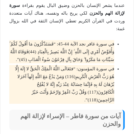
عندما يشعر الإنسان بالحزن وضيق البال يقوم بقراءة
سورة
لإزالة الهم والحزن
لكي يريح باله ونفسه، هناك آيات متعددة
وردت في القرآن الكريم تعطي الإنسان الثقة في الله بزوال
غمة:
في سورة غافر نجد الآية 44-45: “فَسَتَذْكُرُونَ مَا أَقُولُ لَكُمْ ۚ
وَأُفَوِّضُ أَمْرِي إِلَى اللَّهِ ۚ إِنَّ اللَّهَ بَصِيرٌ بِالْعِبَادِ (44)فَوَقَاهُ اللَّهُ
سَيِّئَاتِ مَا مَكَرُوا ۖ وَحَاقَ بِآلِ فِرْعَوْنَ سُوءُ الْعَذَابِ (45)”.
في سورة المؤمنون: “فتَعَالَى اللَّهُ الْمَلِكُ الْحَقُّ لا إِلَهَ إِلَّا
هُوَ رَبُّ الْعَرْشِ الْكَرِيمِ(116) وَمَنْ يَدْعُ مَعَ اللَّهِ إِلَهاً آخَرَلا
بُرْهَانَ لَهُ بِهِ فَإِنَّمَا حِسَابُهُ عِنْدَ رَبِّهِ إِنَّهُ لا يُفْلِحُ
الْكَافِرُونَ(117) وَقُلْ رَبِّ اغْفِرْ وَارْحَمْ وَأَنْتَ خَيْرُ
الرَّاحِمِينَ(118)”.
آيات من سورة فاطر – الإسراء لإزالة الهم
والحزن