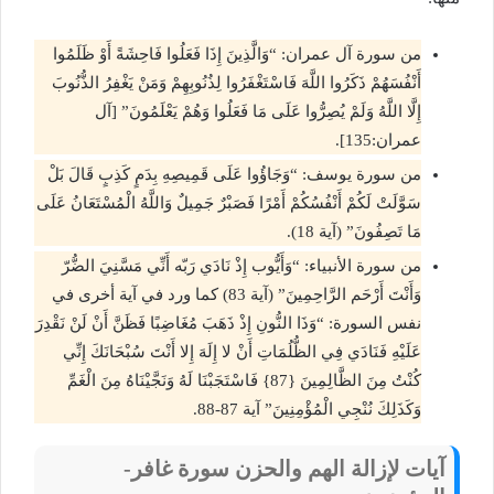
من سورة آل عمران: “وَالَّذِينَ إِذَا فَعَلُوا فَاحِشَةً أَوْ ظَلَمُوا
أَنْفُسَهُمْ ذَكَرُوا اللَّهَ فَاسْتَغْفَرُوا لِذُنُوبِهِمْ وَمَنْ يَغْفِرُ الذُّنُوبَ
إِلَّا اللَّهُ وَلَمْ يُصِرُّوا عَلَى مَا فَعَلُوا وَهُمْ يَعْلَمُونَ” [آل
عمران:135].
من سورة يوسف: “وَجَاؤُوا عَلَى قَمِيصِهِ بِدَمٍ كَذِبٍ قَالَ بَلْ
سَوَّلَتْ لَكُمْ أَنْفُسُكُمْ أَمْرًا فَصَبْرٌ جَمِيلٌ وَاللَّهُ الْمُسْتَعَانُ عَلَى
مَا تَصِفُونَ” (آية 18).
من سورة الأنبياء: “وَأَيُّوب إِذْ نَادَي رَبّه أَنِّي مَسَّنِيَ الضُّرّ
وَأَنْتَ أَرْحَم الرَّاحِمِينَ” (آية 83) كما ورد في آية أخرى في
نفس السورة: “وَذَا النُّونِ إِذْ ذَهَبَ مُغَاضِبًا فَظَنَّ أَنْ لَنْ نَقْدِرَ
عَلَيْهِ فَنَادَي فِي الظُّلُمَاتِ أَنْ لا إِلَهَ إِلا أَنْتَ سُبْحَانَكَ إِنِّي
كُنْتُ مِنَ الظَّالِمِينَ {87} فَاسْتَجَبْنَا لَهُ وَنَجَّيْنَاهُ مِنَ الْغَمِّ
وَكَذَلِكَ نُنْجِي الْمُؤْمِنِينَ” آية 87-88.
آيات لإزالة الهم والحزن سورة غافر-