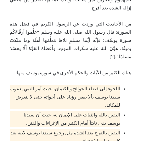
إزالة الشدة بعد أفرج.
من الأحاديث التي وردت عن الرسول الكريم في فضل هذه
السورة: قال رسول الله صلى الله عليه وسلم “علِّموا أرقَّاءَكُم
سورةَ يوسُفَ؛ فإنَّه أيُّما مسلمٍ تلاها مُعلِّمَها أهلَهُ وما ملكتْ
يمينُهُ، هوَّنَ اللهُ عليه سكَرات الموتِ، وأعطاهُ القوَّةَ ألَّا يحسُدَ
مسلمًا”.[٢]
هناك الكثير من الآيات والحكم الأخرى في سورة يوسف منها:
اللجوء إلى قضاء الحوائج والكتمان، حيث أمر النبي يعقوب
سيدنا يوسف بألا يقص رؤياه على أخواته حتى لا يتعرض
للمكائد.
اليقين بالله والثبات على الإيمان به، حيث أن سيدنا
يوسف بقى ثابتاً أمام الكثير من الإغراءات والفتن.
اليقين بالفرج بعد الشدة مثل رجوع سيدنا يوسف لأبيه بعد