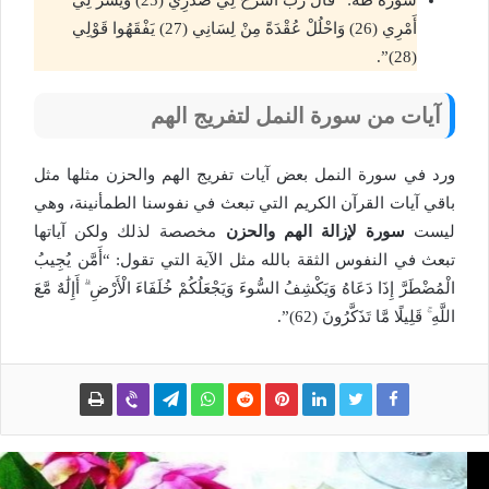
أَمْرِي (26) وَاحْلُلْ عُقْدَةً مِنْ لِسَانِي (27) يَفْقَهُوا قَوْلِي
(28)”.
آيات من سورة النمل لتفريج الهم
ورد في سورة النمل بعض آيات تفريج الهم والحزن مثلها مثل
باقي آيات القرآن الكريم التي تبعث في نفوسنا الطمأنينة، وهي
ليست
سورة لإزالة الهم والحزن
مخصصة لذلك ولكن آياتها
تبعث في النفوس الثقة بالله مثل الآية التي تقول: “أَمَّن يُجِيبُ
الْمُضْطَرَّ إِذَا دَعَاهُ وَيَكْشِفُ السُّوءَ وَيَجْعَلُكُمْ خُلَفَاءَ الْأَرْضِ ۗ أَإِلَٰهٌ مَّعَ
اللَّهِ ۚ قَلِيلًا مَّا تَذَكَّرُونَ (62)”.