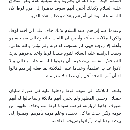
السلام حيث أمره الله أن يخبروه بأنه سيأتيه غلام وهو إسحاق
عليه السلام وكذلك أخبره أنهم سوف يذهبوا إلى قوم لوط لأن
الله سبحانه وتعالى أمرهم بإهلاك وعذاب هذه القرية.
وعندما علم إبراهيم عليه السلام بذلك خاف على ابن أخيه لوط،
ولكن الملائكة طمأنته وأخبره أن الله سبحانه وتعالى سينجيه هو
وأهله إلا زوجته فهي لم تستجب لدعوته ولم تؤمن بالله تعالى،
وذهب إبراهيم عليه السلام لقوم سيدنا لوط وأخذ يدعوهم لترك
الفواحش بنفسه وينصحهم بأن يعبدوا الله سبحانه وتعالى وإلا
لاقوا عذاب عظيماً، وعندما علم الملائكة بما فعله إبراهيم قالوا
له أن أمر الله قد أحل وأن عذابه لا مفر منه.
واتجه الملائكة إلى سيدنا لوط ودخلوا عليه في صورة شابان
جميلان وحسن المظهر ولم يخبره أنهم ملائكة وإنما قالوا له أنهم
ضيوف جاءوا لزيارته، فرحب سيدنا لوط بهم وخاف عليهم من
قومه ولكن حدث ما كان يخشاه وعلم قومه بأمرهم، وذهبوا إلى
بيت سيدنا لوط وأرادوا بضيوفه الفاحشة.