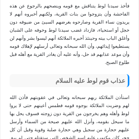
فأخذ سيدنا لوط يتناقش مع قومه وينصحهم بالرجوع عن هذه
الفاحشة وأن يتزوجوا من بنات القرية، ولكنهم أخبروه أنهم لا
يريدون نساء القرية وصارحوه بغرضهم السيئ من ضيوفه دون
خجل أو استحياء، فازداد غضب سيدنا لوط وخوفه على الشبان
وأغلق الباب بيته وحينئذ أخبره الملائكة أنهم ليسوا بشر وأنهم لن
يستطيعوا إيذائهم، وأن الله سبحانه وتعالى أرسلهم لإهلاك قومه
وأن موعد عذابهم قد حل، وأنه عليه أن يغادر القرية مع أهله قبل
طلوع الصبح.
عذاب قوم لوط عليه السلام
استأذن الملائكة ربهم سبحانه وتعالى في عقوبتهم فأذن الله
لهم وضربت الملائكة بوجوه قومه فطمس أعينهم حتى لا يروا
لوط وأهله وهم يخرجون من القرية دون زوجته فسوف يحل بها
ما سيحل بقومه، وأنزل الله عليهم صيحة من السماء وأرسل
عليهم حجارة من سجيل وهي حجارة صلبة وقوية وقيل أن كل
حجر كان مكتوب عليه اسم الشخص التي ستقتله حتى لم يبق