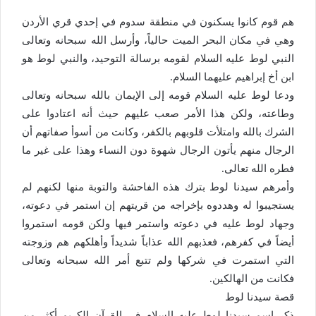
هم قوم كانوا يسكنون في منطقة سدوم في إحدي قري الأردن
وهي في مكان البحر الميت حالياً، وأرسل الله سبحانه وتعالى
النبي لوط عليه السلام لقومه برسالة التوحيد، والنبي لوط هو
ابن أخ إبراهيم عليهما السلام.
ودعا لوط عليه السلام قومه إلى الإيمان بالله سبحانه وتعالى
وطاعته، ولكن هذا الأمر صعب عليهم حيث أنه اعتادوا على
الشرك بالله وامتلأت قلوبهم بالكفر، وكانت من أسوأ صفاتهم أن
الرجال منهم يأتون الرجال شهوة دون النساء وهذا على غير ما
فطره الله تعالى.
وأمرهم سيدنا لوط بترك هذه الفاحشة والتوبة منها لكنهم لم
يستجيبوا له وهددوه بإخراجه من قريتهم إن استمر في دعوته،
وجهاد لوط عليه في دعوته واستمر فيها ولكن قومه استمروا
أيضاً في كفرهم، فعذبهم الله عذاباً شديداً وأهلكهم هم وزوجته
التي استمرت في شركها ولم تتبع أمر الله سبحانه وتعالى
فكانت من الهالكين.
قصة سيدنا لوط
ذكر اسم سيدنا لوط عليه السلام في القرآن الكريم أكثر من