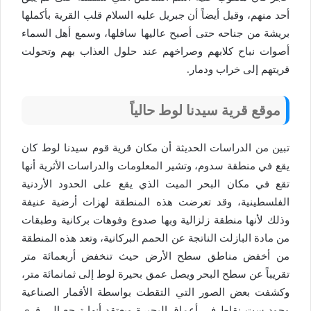
أحد منهم، وقيل أيضاً أن جبريل عليه السلام قلب القرية بأكملها
بريشة من جناحه حتى أصبح عاليها سافلها، وسمع أهل السماء
أصوات نباح كلابهم وصراخهم عند حلول العذاب بهم وتحولت
قريتهم إلى خراب ودمار.
موقع قرية سيدنا لوط حالياً
تبين من الدراسات الحديثة أن مكان قرية قوم سيدنا لوط كان
يقع في منطقة سدوم، وتشير المعلومات والدراسات الأثرية أنها
تقع في مكان البحر الميت الذي يقع على الحدود الأردنية
الفلسطينية، وقد تعرضت هذه المنطقة لهزات أرضية عنيفة
وذلك لأنها منطقة زلزالية وبها صدوع وفوهات بركانية وطبقات
من مادة البازلت الناتجة عن الحمم البركانية، وتعد هذه المنطقة
من أخفض مناطق سطح الأرض حيث تنخفض أربعمائة متر
تقريباً عن سطح البحر ويصل عمق بحيرة لوط إلى ثمانمائة متر،
وكشفت بعض الصور التي التقطت بواسطة الأقمار الصناعية
وجود ست نقاط في أعماق البحيرة ويعتقد أنها ترجع إلى قرى