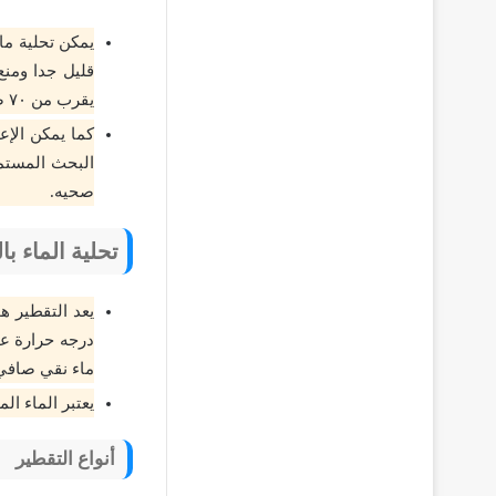
يمكن تحلية م
قليل جدا ومنع
يقرب من ٧٠ ضغط جوي وغالباً يستخدم الضغط الكهربائي.
كما يمكن الإع
البحث المستمر
صحيه.
تحلية الماء با
يعد التقطير ه
درجه حرارة عا
ماء نقي صافي 
يعتبر الماء ا
أنواع التقطير