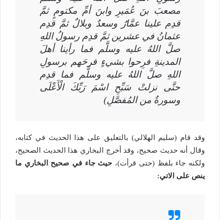
مصعبَ بنَ عُمَيرِ وابنَ أمِّ مكتومٍ ثمَّ
قدِم علينا عمَّارٌ وسعدٌ وبلالٌ ثمَّ قدِم
عثمانُ في عشرين ثمَّ قدِم رسولُ اللهِ
صلَّ اللهُ عليه وسلَّم فما رأينا أهلَ
المدينةِ فرِحوا بشيءٍ فرحَهم برسولِ
اللهِ صلَّ اللهُ عليه وسلَّم فما قدِم
حتَّى نزلتْ سَبِّحِ اسْمَ رَبِّكَ الْأَعْلَى
وسورةٌ من المُفصَّلِ)
وقد قام (سليم الهلالي) بالتعليق على هذا الحديث في كتابه،
وقال أنه حديث صحيح، وقد أخرج البخاري هذا الحديث الصحيح،
ولكنه جاء بلفظ (حتى قرأت)،
حيث جاء في صحيح البخاري ما
ينص على الاتي: