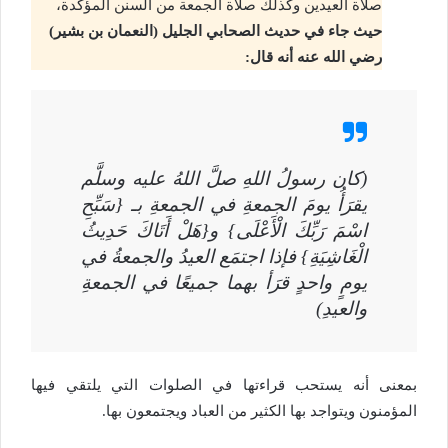
صلاة العيدين وكذلك صلاة الجمعة من السنن المؤكدة،
حيث جاء في حديث الصحابي الجليل (النعمان بن بشير)
رضي الله عنه أنه قال:
(كان رسولُ اللهِ صلَّ اللهُ عليه وسلَّم
يقرَأُ يومَ الجمعةِ في الجمعةِ بـ {سَبِّحِ
اسْمَ رَبِّكَ الْأَعْلَى} و{هَلْ أَتَاكَ حَدِيثُ
الْغَاشِيَةِ} فإذا اجتمَع العيدُ والجمعةُ في
يومٍ واحدٍ قرَأ بهما جميعًا في الجمعةِ
والعيدِ)
بمعنى أنه يستحب قراءتها في الصلوات التي يلتقي فيها
المؤمنون ويتواجد بها الكثير من العباد ويجتمعون بها.