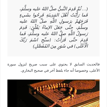
(… ثُمَّ قَدِمَ النَّبيُّ صلَّ اللهُ عليه وسلَّمَ،
فَما رَأَيْتُ أهْلَ المَدِينَةِ فَرِحُوا بشَيءٍ
فَرَحَهُمْ برَسولِ اللَّهِ صلَّ اللهُ عليه
وسلَّمَ، حتَّى جَعَلَ الإماءُ يَقُلْنَ: قَدِمَ
رَسولُ اللَّهِ صلَّ اللهُ عليه وسلَّمَ، فَما
قَدِمَ حتَّى قَرَأْتُ: {سبِّحِ اسْمَ رَبِّكَ
الْأَعْلَى} في سُوَرٍ مِنَ المُفَصَّلِ)
فالحديث السابق لا يحتوي على سبب صريح لنزول سورة
الأعلى، وخصوصا أنه جاء بلفظ آخر في صحيح البخاري.