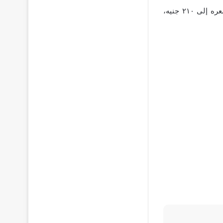
بالإضافة إلى ذلك فإن دهان بلاستيك سوبر دايتون ماركة جي ال سي اللون الأبيض يصل سعره إلى ٢١٠ جنيه،