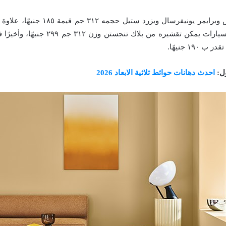
كذلك يبلغ دهان رش وبرايمر يونيفرسال ويزر
دهان رش خاص بالسيارات يمكن تقشيره من بلاك ت
١٩ جنيهًا.
ول:
احدث دهانات حوائط ثلاثية الابعاد 2026