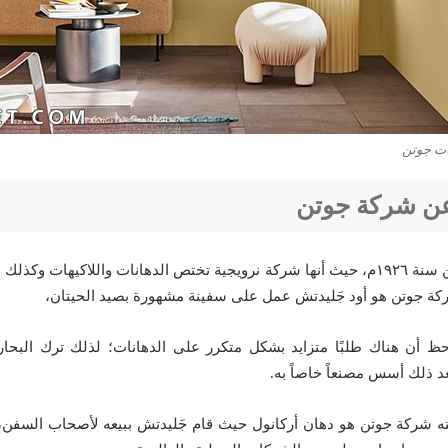
ات جوتن
ن شركة جوتن
تأسست شركة جوتن سنة ١٩٢٦م، حيث أنها شركة نرويجية تختص الدهانات واللاكيهات و
ة جوتن هو أود جَليدتش عمل على سفينة مشهورة بصيد الحيتان،
ظ أن هناك طلبًا متزايد بشكل متكرر على الدهانات؛ لذلك ترك البحار
د ذلك أسس مصنعاً خاصاً به.
ته شركة جوتن هو دهان أركانول حيث قام جَليدتش ببيعه لأصحاب السفن،