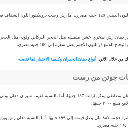
اخ اللامع ذو اللون الأحمر يصل سعره إلى 100 جنيه مصري.
تك من خلال الآتي:
أنواع دهان الجدران وكيفية الاختيار لما تفضله
نات جوتن من رست
تبلغ قيمة سبراي دهان مطاطي يمكن إزالته 187 جنيهًا، أما بالنسبة لقيمة سب
٢٠٠٠ جنيهًا،
كذلك دهان خشب ألترا حجمه ٨٨٧ ملل يصل قيمته إلى ٤٩٩ جنيهًا، أما 