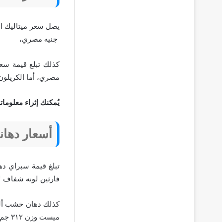
جنيه مصري،
مصري، أما الكريلون البخ
يُمكنك إثراء معلوما
أسعار دها
فارثين لونه شفاف لامع مبلغ 
ميست وزن ٣١٢ جم ١٦٥ جنيه مصري.