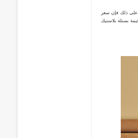
د ستيل حجمه ٣١٢ جم قيمة ١٨٥ جنيهًا، علاوة على ذلك فإن سعر
نجستن وزن ٣١٢ جم ٢٩٩ جنيهًا، وأخيرًا قيمة بستلة بلاستيك