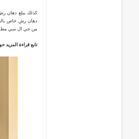
من جي ال سي مط تقدر ب ٠
تابع قراءة المزيد ح