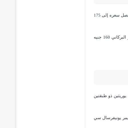
يصل سعر ميتاليك اللون الذهبي 120 جنيه مصري، أما رش رست بروتيكتور اللون الشفاف فيصل سعره إلى 175
كذلك تبلغ قيمة سعر دهان رش صخري خشن ملمسه مثل الحجر البركاني ولونه مثل الحجر البركاني 160 جنيه
راي دهان بولي يوريثين ذو طبقتين
بالنسبة دهان رش وبرايمر يونيفرسال سي