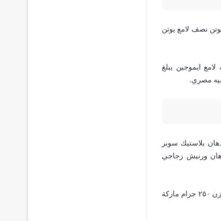
صل سعر بستلة جوتن نصف لامع يوتن
وماستيك نصف لامع ايموجين يبلغ
دهان بلاستيك سوبر
1 جنيه، كذلك تصل سعر دهان ورنيش زجاجي
أيضاً سعر لاكيه لامع اصفر من جي ال سي وزن ٥٠٠ جرام ٥٠ جنيه، أما سعر لاكيه بنى لامع وزن ٢٥٠ جرام ماركة