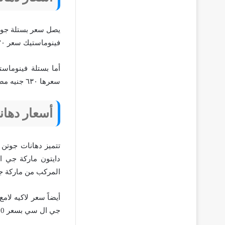
فينوماستيك سعر ٦٢٠ جنيه مصري.
سعرها ٦٣٠ جنيه مصري، أخيرًا سعر جالون فينوماستيك نص لامع هوم سيلك يبلغ قيمته ٢٦٥ جنيه مصري.
أسعار دها
تتميز دهانات جوتن 
المركب من ماركة جي ا
جي ال سي بسعر 30 جنيه،