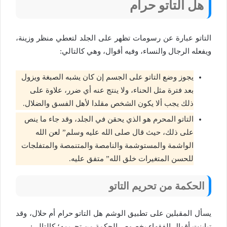
هل التاتو حرام
التاتو عبارة عن رسومات تظهر على الجلد لتعطي منظر وزينة،
ويفعله الرجال والنساء، وفيه أقوال، وهي كالتالي:
يجوز وضع التاتو على الجسم إن كان يشبه الصبغة ويزول
بعد فترة مثل الحناء، ولا ينتج عنه أي ضرر، علاوة على
ذلك يجب ألا يكون الشخص مقلدا لأهل الفسق والضلال.
التاتو المحرم هو الذي يحقن في الجلد، وقد جاء ما ينص
على ذلك، حيث قال صلى الله عليه وسلم” لعن الله
الواشمة والمستوشمة والنامصة والمتنمصة والمتفلجات
للحسن المتغيرات خلق الله” متفق عليه.
الحكمة من تحريم التاتو
يسأل المقبلين على تطبيق الوشم هل التاتو حرام أم حلال، وقد
تباينت أقوال الفقهاء بخصوص الحكمة من تحريمه؛ كالتالي: