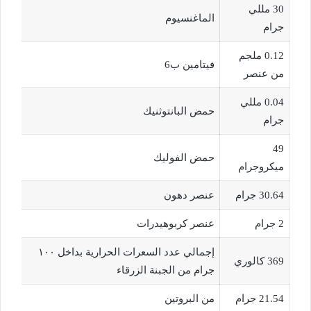
30 مللي
الماغنسيوم
جرام
0.12 ملجم
فيتامين ب6
من عنصر
0.04 مللي
حمض البانتوثنيك
جرام
49
حمض الفوليك
ميكروجرام
30.64 جرام
عنصر دهون
2 جرام
عنصر كربوهيدرات
إجمالي عدد السعرات الحرارية بداخل ١٠٠
369 كالوري
جرام من الجبنة الزرقاء
21.54 جرام
من البروتين