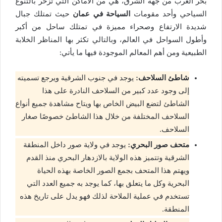
بحر العرب من جهة الشرق، هي من الأماكن التي تزخر بالتنوع
السياحي وأحد مقومات
السياحة في عمان
حيث تمتلك جبال
شديدة الارتفاع وصحراء مميزة في تمتلك ساحل من أكبر
وأطول السواحل في العالم، وبالتالي تكثر بها المناظر الخلابة
الطبيعية ومن أهم المعالم الموجودة فيها ما يأتي:
شاطئ السلاحف:
يوجد في جنوب الشرقية ويرجع تسميته
إلى وجود عدد كبير من السلاحف النادرة على هذا
الشاطئ لتضع البيض الخاص بها ويتاح مشاهدة جميع أنواع
السلاحف المختلفة من خلال هذا الشاطئ خصوصًا صغار
السلاحف.
متحف صور البحري:
يوجد في ولاية صور داخل المنطقة
الشرقية وتتميز هذه الولاية بالازدهار البحري منذ القدم
ويهتم هذا المتحف بجمع الصور الخاصة بهذه الحياة
البحرية وكل ما يتعلق بها، كما يوجد به جميع العدد التي
تستخدم في عملية الملاحة لذلك فهو يدل على تاريخ هذه
المنطقة.