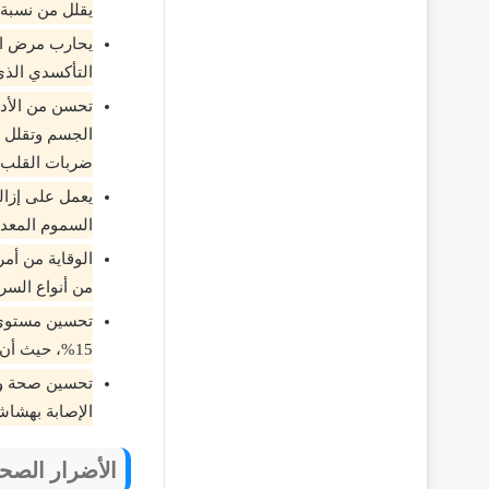
يقلل من نسبة ال
يحارب مرض الز
التأكسدي الذي
تحسن من الأداء
الجسم وتقلل م
ضربات القلب 12% لمرضى القلب
يعمل على إزال
السموم المعدن
الوقاية من أم
من أنواع الس
15%، حيث أن الكوليسترول هو أحد مسببات أمراض القلب.
تحسين صحة وقد
الإصابة بهشاش
الأضرار الصحي