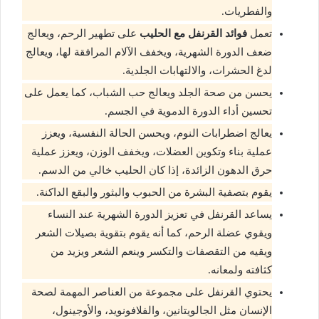
والفطريات.
تعمل
فوائد القرنفل مع الحليب
على تطهير الرحم، ويعالج
ضعف الدورة الشهرية، ويخفف الآلام المرافقة لها، ويعالج
لدغ الحشرات، والالتهابات الجلدية.
يحسن من صحة الجلد ويعالج حب الشباب، كما يعمل على
تحسين أداء الدورة الدموية في الجسم.
يعالج اضطرابات النوم، ويحسن الحالة النفسية، ويعزز
عملية بناء وتكوين العضلات، ويخفف الوزن، ويعزز عملية
حرق الدهون الزائدة، إذا كان الحليب خالي من الدسم.
يقوم بتصفية البشرة من الحبوب والبثور والبقع الداكنة.
يساعد القرنفل في تعزيز الدورة الشهرية عند النساء
ويقوي عضلة الرحم، كما أنه يقوم بتقوية بصيلات الشعر
ويقيه من التقصفات والتكسر وينعم الشعر ويزيد من
كثافته ولمعانه.
يحتوي القرنفل على مجموعة من العناصر المهمة لصحة
الإنسان مثل الجالويتانين، والفلافونويد، والأوجينول،