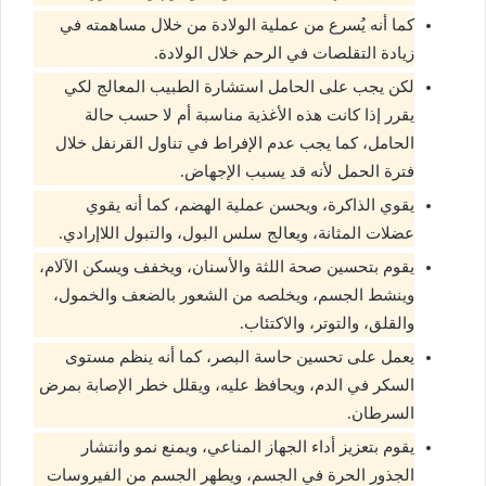
كما أنه يُسرع من عملية الولادة من خلال مساهمته في
زيادة التقلصات في الرحم خلال الولادة.
لكن يجب على الحامل استشارة الطبيب المعالج لكي
يقرر إذا كانت هذه الأغذية مناسبة أم لا حسب حالة
الحامل، كما يجب عدم الإفراط في تناول القرنفل خلال
فترة الحمل لأنه قد يسبب الإجهاض.
يقوي الذاكرة، ويحسن عملية الهضم، كما أنه يقوي
عضلات المثانة، ويعالج سلس البول، والتبول اللاإرادي.
يقوم بتحسين صحة اللثة والأسنان، ويخفف ويسكن الآلام،
وينشط الجسم، ويخلصه من الشعور بالضعف والخمول،
والقلق، والتوتر، والاكتئاب.
يعمل على تحسين حاسة البصر، كما أنه ينظم مستوى
السكر في الدم، ويحافظ عليه، ويقلل خطر الإصابة بمرض
السرطان.
يقوم بتعزيز أداء الجهاز المناعي، ويمنع نمو وانتشار
الجذور الحرة في الجسم، ويطهر الجسم من الفيروسات