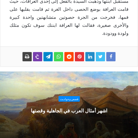
مستقبل ابنتها وذهبت السيدة بالفعل إلى إحدى العرافات، حيث
قامت العرافة بوضع الحصى داخل الغرة ثم قامت بقلبها على
فمها، فخرجت من الجرة حصوتين متشابهتين واحدة كبيرة
والأخرى صغيرة، فقالت لها العرافة ابنتك سوف تكون مثلك
ولودة وودودة.
قصص وحواديت
اشهر أمثال العرب في الجاهلية وقصتها