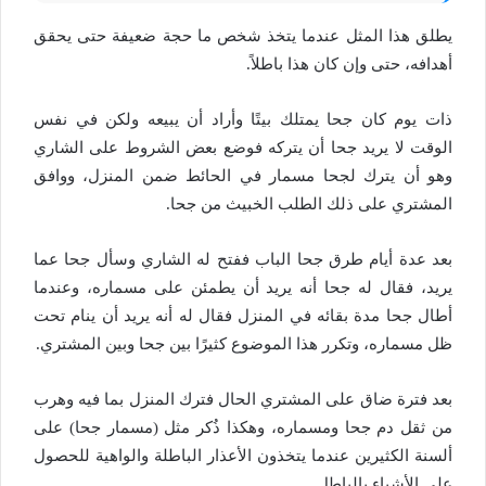
يطلق هذا المثل عندما يتخذ شخص ما حجة ضعيفة حتى يحقق
أهدافه، حتى وإن كان هذا باطلاً.
ذات يوم كان جحا يمتلك بيتًا وأراد أن يبيعه ولكن في نفس
الوقت لا يريد جحا أن يتركه فوضع بعض الشروط على الشاري
وهو أن يترك لجحا مسمار في الحائط ضمن المنزل، ووافق
المشتري على ذلك الطلب الخبيث من جحا.
بعد عدة أيام طرق جحا الباب ففتح له الشاري وسأل جحا عما
يريد، فقال له جحا أنه يريد أن يطمئن على مسماره، وعندما
أطال جحا مدة بقائه في المنزل فقال له أنه يريد أن ينام تحت
ظل مسماره، وتكرر هذا الموضوع كثيرًا بين جحا وبين المشتري.
بعد فترة ضاق على المشتري الحال فترك المنزل بما فيه وهرب
من ثقل دم جحا ومسماره، وهكذا ذُكر مثل (مسمار جحا) على
ألسنة الكثيرين عندما يتخذون الأعذار الباطلة والواهية للحصول
على الأشياء بالباطل.