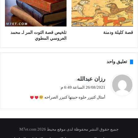
قصة كليلة ودمنة
تلخيص قصة التوت المر لـ محمد
العروسي المطوي
تعليق واحد
ي
رزان عبدالله
:
ق
26/08/2021 الساعة 6:49 م
و
أمثال كثيرر حلوه حبيتها كتيرر الصراحه
ل
جميع حقوق النشر محفوظة لدى موقع محيط 2026 M7et.com