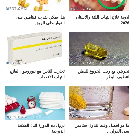
ادوية علاج التهاب اللثة والاسنان
هل يمكن شرب فيتامين سي
2026
الفوار على الريق…
تجربتي مع زيت الخروع للبطن
تجارب الناس مع نيوروبيون لعلاج
لتنظيف البطن
التهاب الاعصاب
ما هو افضل وقت لتناول فيتامين
نزول دم الدورة اثناء العلاقة
سي الفوار…
الزوجية