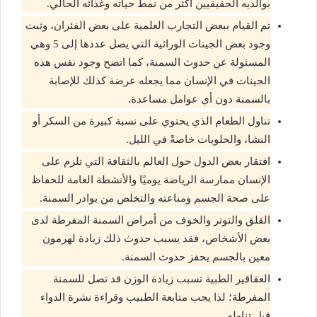
بوالديه الحقيقيين أكثر من نمط حياته وغذائه الحالي.
تم القيام ببعض التجارب العلمية على بعض الفئران، وثبت
وجود بعض الجينات الوراثية التي يصل عددها إلى 5 وهي
المسئولة عن حدوث السمنة، كما اتضح وجود نفس هذه
الجينات في الإنسان مما يجعله عرضة كذلك للإصابة
بالسمنة دون أي عوامل مساعدة.
تناول الطعام الذي يحتوي على نسبة كبيرة من السكر أو
النشا، والحلويات خاصةً في الليل.
افتقار بعض الدول حول العالم بالثقافة التي تلزم على
الإنسان ممارسة الرياضة يوميًا والأنشطة العامة للحفاظ
على صحة الجسم ومناعته والتخلص من بوادر السمنة.
القلق والتوتر والخوف من أمراض السمنة المفرطة لدى
بعض الأشخاص، فقد يسبب حدوث ذلك زيادة لهرمون
معين بالجسم يحفز حدوث السمنة.
العقاقير الطبية تسبب زيادة الوزن قد تصل للسمنة
المفرطة؛ لذا يجب متابعة الطبيب وقراءة نشرة الدواء
قبل تناوله.