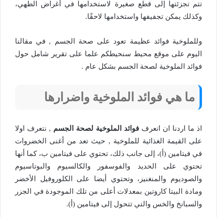
تتم تجزئتها إلى قطع صغيرة لاستخدامها في أغراض الطهي،
وكذلك يمكن تجفيفها واستخدامها لاحقًا.
وللملوخية فوائد عظيمة تعود على صحة الجسم , في مقالنا
اليوم على موقع محيط سنحيطكم علما على تقرير شامل حول
فوائد الملوخية لصحة الجسم بشكل عام .
ما هي فوائد الملوخية واضرارها
اذ ما اردنا ان انعرف
فوائد الملوخية لصحة الجسم
, نتعرف اولا
على القيمة الغذائية للملوخية , حيث تعد من أغنى الخضروات
في فيتامين (أ)، إلى جانب ذلك، تحتوي على فيتامين ب، كما أنها
تحتوي على الحديد والفوسفور والكالسيوم والبوتاسيوم
والصوديوم والمنغنيز، وتحتوي أيضا على الكلوروفيل الأخضر
ومادة البيتا كاروتين بمعدلات أعلى من تلك الموجودة في الجزر
والسبانخ والخس والتي تتحول إلى فيتامين (أ).