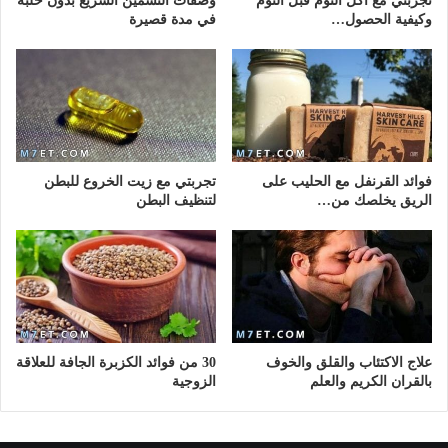
تجربتي مع اكل الثوم قبل النوم
وصفات التسمين السريع بدون حلبة
وكيفية الحصول…
في مدة قصيرة
فوائد القرنفل مع الحليب على
تجربتي مع زيت الخروع للبطن
الريق يخلصك من…
لتنظيف البطن
علاج الاكتئاب والقلق والخوف
30 من فوائد الكزبرة الجافة للعلاقة
بالقران الكريم والعلم
الزوجية