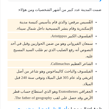
ضمت المدينة عدد كبير من أشهر الشخصيات ومن هؤلاء:
القّسيس مرقص: والذي قام بتأسيس كنيسة مدينة
الإسكندرية وقام بنشر المسيحية داخل شمال سيناء.
الفيلسوف الكبير Aristippus.
سمعان القيرواني وهو من ضمن الحواريين وقيل في أحد
النصوص أنه رفع الصليب الذي تم صُلب السيد المسيح
عليه.
الشاعر العظيم Callimachus.
الفيلسوف والباحث كاليماخوس وهو شاعر من أصل
إغريقي ولد عام 305 قبل الميلاد وتوفى سنة 240 قبل
الميلاد.
الجغرافي Eratosthenes وهو الذي استطاع حساب قطر
الأرض وقد حصل على لقب The father of geography.
تابع قراءة المزيد حول:
أهم المعلومات حول مدينة سروج