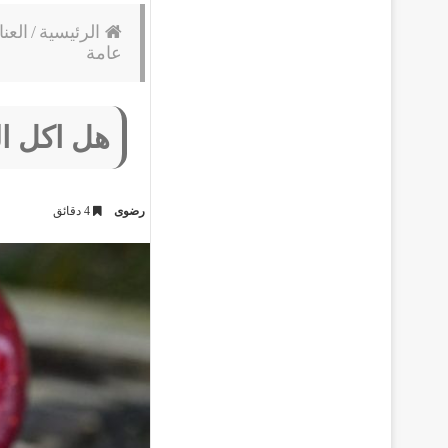
الرئيسية
/
العن
عامة
هل اكل الت
رضوى
4 دقائق