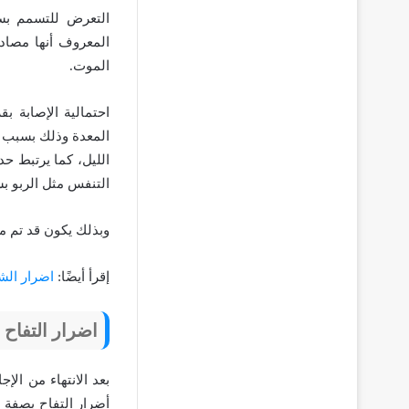
التعرض للتسمم بسب
المعروف أنها مصادر
الموت.
احتمالية الإصابة ب
المعدة وذلك بسبب ع
الليل، كما يرتبط ح
التنفس مثل الربو بس
وبذلك يكون قد تم م
إقرأ أيضًا:
اضرار الش
اضرار التفاح 
بعد الانتهاء من الإ
أضرار التفاح بصفة عا