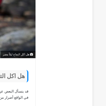
هل اكل التفاح ليلاً مضر
هل اكل التف
قد يتسأل البعض ع
في الواقع أضرار من تن