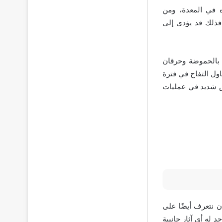
ه في المعدة، ومن
 فذلك قد يؤدى إلى
ر بالحموضة وحرقان
ول التفاح في فترة
اض شديد في عمليات
 نتعرف أيضًا على
د له أي آثار جانبية