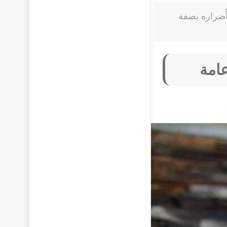
َََضراره بصفة
عامة