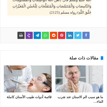
اللَّهُ عَلَيْهِ وَسَلَّمَ قال: (لَعَنَ اللَّهُ الْوَاشِمَاتِ والمشتومات
وَالنَّامِصَاتِ وَالْمُتَنَمِّصَاتِ وَالْمُتَفَلِّجَاتِ لِلْحُسْنِ الْمُغَيِّرَاتِ
خَلْقَ اللَّهِ) رواه مسلم (2125)
مقالات ذات صلة
ما هو سبب الم الاسنان عند شرب
قائمة أدوات طبيب الأسنان كاملة
الماء…