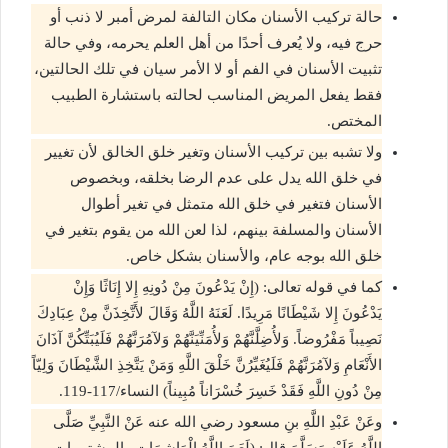
حالة تركيب الأسنان مكان التالفة لمرض أمبر لا ذنب أو
حرج فيه، ولا يُعرف أحدًا من أهل العلم يحرمه، وفي حالة
تثبيت الأسنان في الفم أو لا الأمر سيان في تلك الحالتين،
فقط يفعل المريض المناسب لحالته باستشارة الطبيب
المختص.
ولا تشبه بين تركيب الأسنان وتغير خلق الخالق لأن تغيير
في خلق الله يدل على عدم الرضا بخلقه، وبخصوص
الأسنان فتغير في خلق الله متمثل في تغير أطوال
الأسنان والمسلفة بينهم، لذا لعن الله من يقوم بتغير في
خلق الله بوجه عام، والأسنان بشكل خاص.
كما في قوله تعالى: (إِنْ يَدْعُونَ مِنْ دُونِهِ إِلا إِنَاثًا وَإِنْ
يَدْعُونَ إِلا شَيْطَانًا مَرِيدًا. لَعَنَهُ اللَّهُ وَقَالَ لأَتَّخِذَنَّ مِنْ عِبَادِكَ
نَصِيباً مَفْرُوضاً. وَلأُضِلَّنَّهُمْ وَلأُمَنِّيَنَّهُمْ وَلآمُرَنَّهُمْ فَلَيُبَتِّكُنَّ آذَانَ
الأَنْعَامِ وَلآمُرَنَّهُمْ فَلَيُغَيِّرُنَّ خَلْقَ اللَّهِ وَمَنْ يَتَّخِذِ الشَّيْطَانَ وَلِيّاً
مِنْ دُونِ اللَّهِ فَقَدْ خَسِرَ خُسْرَاناً مُبِيناً) النساء/117-119.
وعَنْ عَبْدِ اللَّهِ بنِ مسعود رضي الله عنه عَنْ النَّبِيِّ صَلَّى