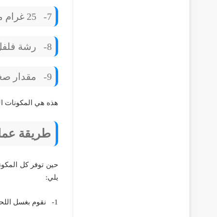
7-
25 غرام من الزبدة.
8-
رشة فلفل
9-
مقدار صغير
هذه هي المكونات الت
طريقة عمل 
حين توفر كل المكون
يلي:
1-
نقوم بغسل اللحم