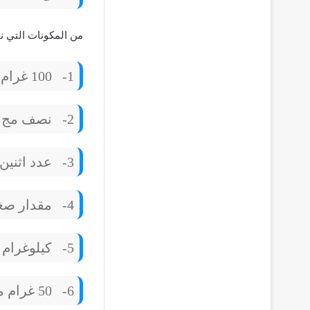
من المكونات التي نح
1-
100 غرام من الأرز حسب الرغبة.
2-
نصف مج م
3-
عدد اثنين
4-
مقدار صغي
5-
كيلوغرام 
6-
50 غرام من القشطة.