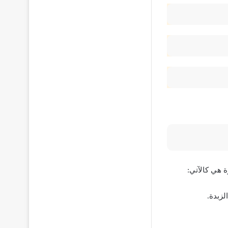
 هي كالآتي:
زبدة.