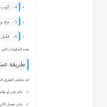
4-
كوب 
5-
مج ون
6-
قليل 
هذه المكونات التي ن
طريقة عمل 
قد تختلف الطرق الم
1-
نأخذ قدر أو طا
2-
نبادر بغسل الأرز