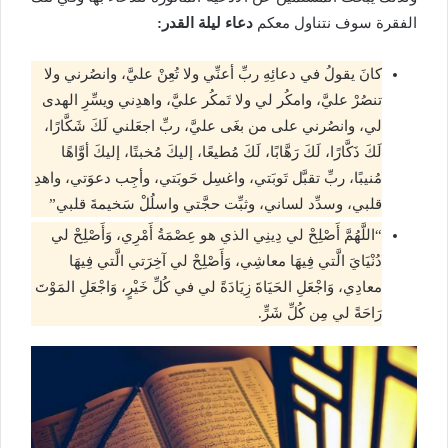
الفقرة سوف نتناول معكم
دعاء ليلة القدر:
كانَ يقولُ في دعائِهِ ربِّ أعنِّي ولا تُعِنْ عليَّ، وانصُرني ولا
تنصُرْ عليَّ، وامكُر لي ولا تَمكُر عليَّ، واهدِني ويسِّرِ الهدى
لي، وانصُرني على من بغَى عليَّ، ربِّ اجعَلني لَكَ شَكَّارًا،
لَكَ ذَكَّارًا، لَكَ رَهَّابًا، لَكَ مُطيعًا، إليكَ مُخبتًا، إليكَ أوَّاهًا
مُنيبًا، ربِّ تقبَّل تَوبَتي، واغسِل حَوبَتي، وأجِب دعوَتي، واهدِ
قلبي، وسدِّد لساني، وثبِّت حجَّتي واسلُلْ سَخيمةَ قلبي”
“اللَّهُمَّ أَصْلِحْ لي دِينِي الذي هو عِصْمَةُ أَمْرِي، وَأَصْلِحْ لي
دُنْيَايَ الَّتي فِيهَا معاشِي، وَأَصْلِحْ لي آخِرَتي الَّتي فِيهَا
معادِي، وَاجْعَلِ الحَيَاةَ زِيَادَةً لي في كُلِّ خَيْرٍ، وَاجْعَلِ المَوْتَ
رَاحَةً لي مِن كُلِّ شَرٍّ.