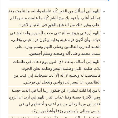
اللهم أني أسألك مِنِ الخيرِ كُلِهِ عاجله وآجله، ما علمتُ مِنهُ
وَما لَم أعلم، وأعوذ بك مِنَ الشَرِ كُلِه ما علمت منه وما لم
أعلم، وغير ذلك من الدعاءِ بالخيرِ في الدنيا والآخرة.
اللهم أرزقني بزوج صالح تقي محب لله ورسوله ناجح في
حياته، وأن أكون قرة عينه وقلبه ويكون قرة عيني وقلبي،
الحمد لله رب العالمين وصلي اللهم وسلم وبارك على
سيدنا محمد وعلى آله وصحبه وسلم أجمعين.
اللهم إني أسالك بدعاء ذي النون يوم دعاك في ظلمات
ثلاث ظلمة الليل وظلمة البحر وظلمة بطن الحوت
فاستجبت له ونجيته لا إله إلّا أنت سبحانك إني كنت من
الظالمين، أن تيسر لى زواجي وتعجل لي فرحتي.
يا من إذا قلت للشيء كن فيكون ربنا آتنا في الدنيا حسنة
وفي الآخرة حسنة وقنا عذاب النار اللهم إني أريد أن أتزوج
فقدر لي من الرجال من هم اعف و أحفظهم لي في
نفسي ومالي واوسعهم رزقا وأعظمهن بركة.