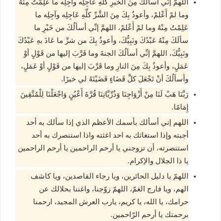
اللهمَّ إنِّي أسألُكَ مِنَ الخيرِ كلِّهِ عَاجِلِه وآجِلِه ما عَلِمْتُ مِنْهُ
وما لمْ أَعْلمْ، وأعوذُ بِكَ مِنَ الشَّرِّ كلِّهِ عَاجِلِه وآجِلِه ما
عَلِمْتُ مِنْهُ وما لمْ أَعْلمْ، اللهمَّ إنِّي أسألُكَ من خَيْرِ ما
سألَكَ مِنْهُ عَبْدُكَ ونَبِيُّكَ، وأعوذُ بِكَ من شرِّ ما عَاذَ بهِ عَبْدُكَ
ونَبِيُّكَ، اللهمَّ إنِّي أسألُكَ الجنةَ وما قَرَّبَ إليها من قَوْلٍ أوْ
عَمَلٍ، وأعوذُ بِكَ مِنَ النارِ وما قَرَّبَ إليها من قَوْلٍ أوْ عَمَلٍ،
وأسألُكَ أنْ تَجْعَلَ كلَّ قَضَاءٍ قَضَيْتَهُ لي خيرًا.
رَبَّنَا هَبْ لَنَا مِنْ أَزْوَاجِنَا وَذُرِّيَّاتِنَا قُرَّةَ أَعْيُنٍ وَاجْعَلْنَا لِلْمُتَّقِينَ
إِمَامًا.
اللهم إني أسألك بأسمك الأعظم الذي إذا سألك به أحد
أجبته وإذا استغاثك به احد اغثته واذا استنصرك به أحد
استنصرته، أن تزوجني يا أرحم الراحمين يا أرحم الراحمين
يا ذا الجلال والإكرام.
اللهمّ يا دليل الحائرين، ويا رجاء القاصدين، ويا كاشف
الهم، ويا فارج الغمّ، اللهمّ زوّجنا، واغننا بحلالك عن
حرامك، يا الله، يا كريم، يارب العرش المجيد، ارحمنا
برحمتك يا أرحم الرّاحمين.