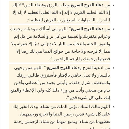
من
دعاء الفرج السريع
وطلب الرزق وقضاء الدين” لا إله
إلا الله الحليم الكريم لا إله إلا الله العلى العظيم لا إله إلا
الله رب السماوات السبع ورب العرش العظيم “.
من
دعاء الفرج السريع
” اللهم إني أسألك موجبات رحمتك
وعزائم مغفرتك والغنيمة من كل بر والسلامة من كل إثم
والفوز بالجنة والنجاة من النار لا تدع لي ذنبًا إلا غفرته ولا
هما إلا فرجته ولا حاجة من حوائج الدنيا هي لك رضا إلا
قضيتها برحمتك يا ارحم الراحمين”.
من ادعية الفرج و
دعاء الفرج السريع
” اللهم صن وجهي
باليسار ولا تبذل جاهي بالإقتار فأسترزق طالبي رزقك
واستعطف شرار خلقك، وأبتلى بحمد من أعطاني وأفتن
بذم من منعني وأنت من وراء ذلك كله ولي الإعطاء والمنع
إنك على‏ كل شيء قدير”.
اللهم مالك الملك، تؤتي الملك من تشاء، بيدك الخير إنك
على كل شيء قدير، رحمن الدنيا والآخرة ورحيمهما،
تعطيهما من تشاء، وتمنع منهما من تشاء، ارحمني رحمة
تغنيني بها عن رحمة من سواك.