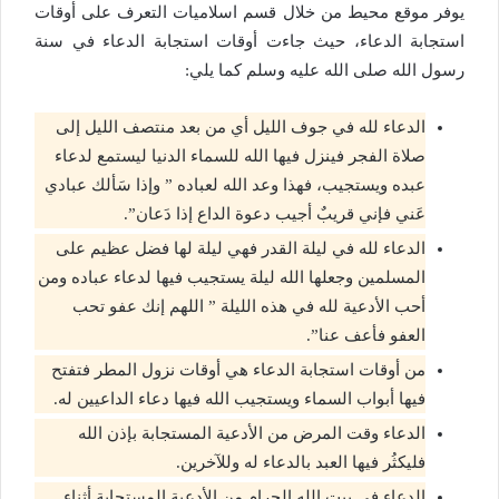
يوفر موقع محيط من خلال قسم اسلاميات التعرف على أوقات
استجابة الدعاء، حيث جاءت أوقات استجابة الدعاء في سنة
رسول الله صلى الله عليه وسلم كما يلي:
الدعاء لله في جوف الليل أي من بعد منتصف الليل إلى
صلاة الفجر فينزل فيها الله للسماء الدنيا ليستمع لدعاء
عبده ويستجيب، فهذا وعد الله لعباده ” وإذا سَألك عبادي
عَني فإني قريبٌ أجيب دعوة الداع إذا دَعان”.
الدعاء لله في ليلة القدر فهي ليلة لها فضل عظيم على
المسلمين وجعلها الله ليلة يستجيب فيها لدعاء عباده ومن
أحب الأدعية لله في هذه الليلة ” اللهم إنك عفو تحب
العفو فأعف عنا”.
من أوقات استجابة الدعاء هي أوقات نزول المطر فتفتح
فيها أبواب السماء ويستجيب الله فيها دعاء الداعيين له.
الدعاء وقت المرض من الأدعية المستجابة بإذن الله
فليكثُر فيها العبد بالدعاء له وللآخرين.
الدعاء في بيت الله الحرام من الأدعية المستجابة أثناء