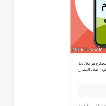
مضارع هو فعل يدل
ون الفعل المضارع
إنّ معاذاً قادمٌ)