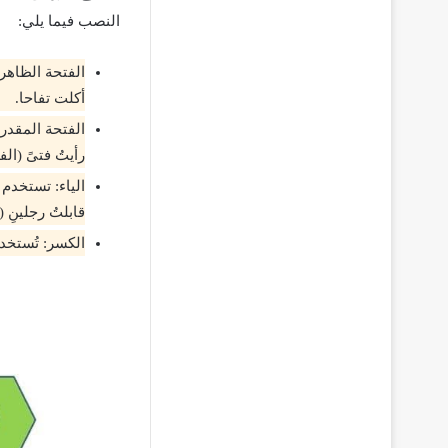
النصب فيما يلي:
الفتحة الظاهر
أكلت تفاحا.
الفتحة المقدرة
رأيتُ فتىً (ال
الياء: تستخدم
قابلتُ رجلينِ 
الكسر: تُستخد