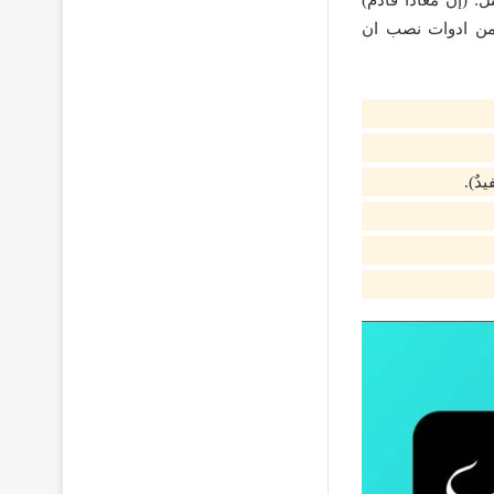
 ومن ادوات نصب ان
دٌ).