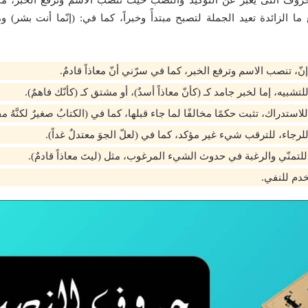
ا الزائدة تعيد الجملة لتصبح مبتدأً وخبراً، كما في: (إنّما أنت بشر)
نّ، تنصب الاسم وترفع الخبر، كما في سرّني أنّ معاذاً قادمٌ.
تشبيه، إما لخبر جامد كـ (كأنّ معاذاً أسدٌ)، أو مشتق كـ (كأنّك فاهمٌ).
للاستدراك، تثبت حكمًا مخالفًا لما جاء قبلها، كما في (الكتابُ صغيرٌ لكنَّهُ مفي
للرجاء، للترقب شيء غير مؤكد، كما في (لعلّ الجوَ معتدلٌ غداً).
لتمنّي والرغبة في حدوث الشيء المرغوب، مثل (ليتَ معاذاً قادمٌ).
تخدم للنفي.