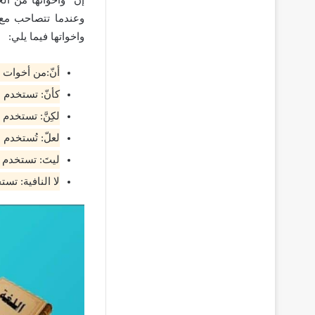
وعندما تتصاحب مع م
واخواتها فيما يلي:
أنّ:من أخوات إ
كأنّ: تستخدم لل
لكِنَّ: تستخدم 
لعلّ: تُستخدم 
ليتَ: تستخدم ل
لا النافية: تس