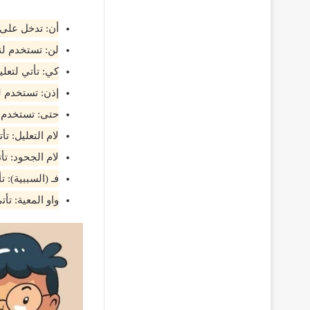
أن: تدخل على 
لن: تستخدم لن
كي: تأتي لتعل
إذن: تستخدم ل
حتى: تستخدم لغ
لام التعليل: ت
لام الجحود: ت
فـ (السببية): 
واو المعية: تأ