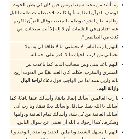
وما أشد من محنة سيدنا يونس حين كان في بطن الحوت
فوصف القرآن الظلمة بأنها كانت ثلاث ظلمات ظلمة الليل
وظلمة بطن الحوت وظلمة المعصية وقال القرآن الكريم
عنه “فنادى في الظلمات أن لا إله إلا أنت سبحانك إني
كنت من الظالمين”.
اللهم يا رب الناس لا تحملني ما لا طاقة لي به، ولا
تحملني من كرب الحياة ما لا أقدر على احتماله.
اللهم باعد بيني وبين مصائب الدنيا كما باعدت بين
المشرق والمغرب، فكلما كان العبد نقيًا من الذنوب أريح
باله وازيل همه لذا من الواجب قول
دعاء لراحة البال
وازالة الهم
.
يا رب العالمين أسألك إيمانًا دائمًا، وأسألك علمًا نافعًا، كما
أسألك يا الله يقينًا صادقًا، وأسألك دينًا قيمًا، ويا رب أني
أسألك العافية من كل بلية، وأسألك تمام العافية ودوامها
وشكرها، كما أرجوك يا الله أن تغنني عن سؤال الناس.
اللهم يا مسهل الشديد ويا ملين الحديد ويا منجز الوعيد ويا