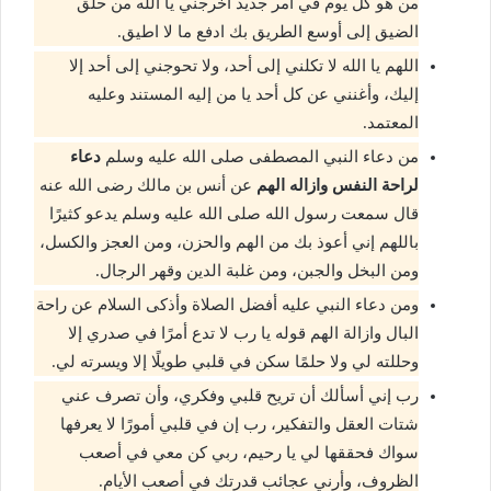
من هو كل يوم في أمر جديد أخرجني يا الله من حلق
الضيق إلى أوسع الطريق بك ادفع ما لا اطيق.
اللهم يا الله لا تكلني إلى أحد، ولا تحوجني إلى أحد إلا
إليك، وأغنني عن كل أحد يا من إليه المستند وعليه
المعتمد.
من دعاء النبي المصطفى صلى الله عليه وسلم
دعاء
لراحة النفس وازاله الهم
عن أنس بن مالك رضى الله عنه
قال سمعت رسول الله صلى الله عليه وسلم يدعو كثيرًا
باللهم إني أعوذ بك من الهم والحزن، ومن العجز والكسل،
ومن البخل والجبن، ومن غلبة الدين وقهر الرجال.
ومن دعاء النبي عليه أفضل الصلاة وأذكى السلام عن راحة
البال وازالة الهم قوله يا رب لا تدع أمرًا في صدري إلا
وحللته لي ولا حلمًا سكن في قلبي طويلًا إلا ويسرته لي.
رب إني أسألك أن تريح قلبي وفكري، وأن تصرف عني
شتات العقل والتفكير، رب إن في قلبي أمورًا لا يعرفها
سواك فحققها لي يا رحيم، ربي كن معي في أصعب
الظروف، وأرني عجائب قدرتك في أصعب الأيام.