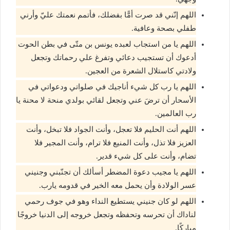
اللهم إنّني قد صرت أمًّا بفضلك، فأتمم نعمتك عليّ وأرني
طفلي بصحة وعافية.
اللهم يا من استجاب لعبده يونس بن متّى في بطن الحوت
أدعوك أن تستجيب دعائي وتفرغ علي رحماتك وتجعل
ولادتي كاستلال الشعرة من العجين.
اللهم يا رب كل شيء أناجيك في صلواتي ودعواتي في
الأسحار أن ترضَ عني وتجعل لقائي بولدي منحة لا محنة يا
رب العالمين.
اللهم أنت الحليم فلا تعجل، وأنت الجواد فلا تبخل، وأنت
العزيز فلا تذل، وأنت المنيع فلا ترام، وأنت المجير فلا
تضام، وأنت على كل شيء قدير.
اللهم يا مجيب دعوة المضطر أسألك أن تجنّبني وجنيني
عسر الولادة وأن يحمل معه الخير في قدومه يارب.
اللهم لو كان جنيني يستطيع النداء وهو في جوف رحمي
لناداك أن تحرسه وتحفظه وتجعل خروجه إلى الدنيا خروجًا
مباركًا.