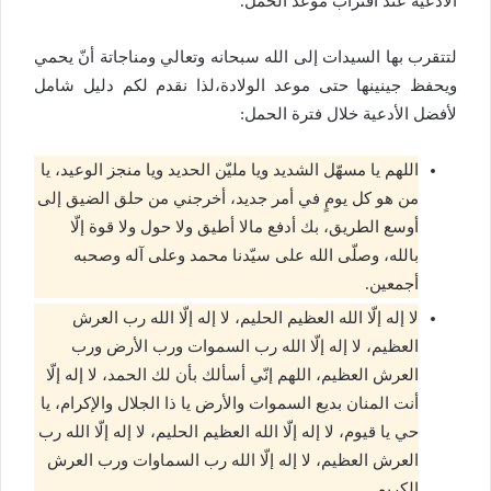
الأدعية عند اقتراب موعد الحمل.
لتتقرب بها السيدات إلى الله سبحانه وتعالي ومناجاتة أنّ يحمي
ويحفظ جينينها حتى موعد الولادة،لذا نقدم لكم دليل شامل
لأفضل الأدعية خلال فترة الحمل:
اللهم يا مسهّل الشديد ويا مليّن الحديد ويا منجز الوعيد، يا
من هو كل يومٍ في أمر جديد، أخرجني من حلق الضيق إلى
أوسع الطريق، بك أدفع مالا أطيق ولا حول ولا قوة إلّا
بالله، وصلّى الله على سيّدنا محمد وعلى آله وصحبه
أجمعين.
لا إله إلّا الله العظيم الحليم، لا إله إلّا الله رب العرش
العظيم، لا إله إلّا الله رب السموات ورب الأرض ورب
العرش العظيم، اللهم إنّي أسألك بأن لك الحمد، لا إله إلّا
أنت المنان بديع السموات والأرض يا ذا الجلال والإكرام، يا
حي يا قيوم، لا إله إلّا الله العظيم الحليم، لا إله إلّا الله رب
العرش العظيم، لا إله إلّا الله رب السماوات ورب العرش
الكريم.