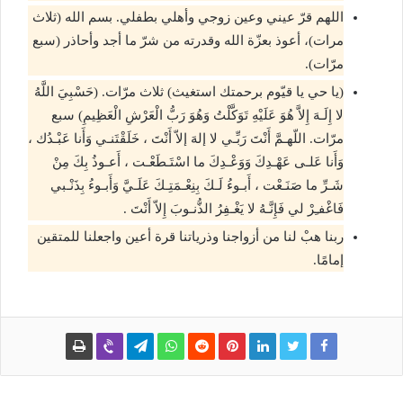
اللهم قرّ عيني وعين زوجي وأهلي بطفلي. بسم الله (ثلاث
مرات)، أعوذ بعزّة الله وقدرته من شرّ ما أجد وأحاذر (سبع
مرّات).
(يا حي يا قيّوم برحمتك استغيث) ثلاث مرّات. (حَسْبِيَ اللَّهُ
لا إِلَـهَ إِلاَّ هُوَ عَلَيْهِ تَوَكَّلْتُ وَهُوَ رَبُّ الْعَرْشِ الْعَظِيمِ) سبع
مرّات. اللّهـمَّ أَنْتَ رَبِّـي لا إلهَ إلاّ أَنْتَ ، خَلَقْتَنـي وَأَنا عَبْـدُك ،
وَأَنا عَلـى عَهْـدِكَ وَوَعْـدِكَ ما اسْتَـطَعْـت ، أَعـوذُ بِكَ مِنْ
شَـرِّ ما صَنَـعْت ، أَبـوءُ لَـكَ بِنِعْـمَتِـكَ عَلَـيَّ وَأَبـوءُ بِذَنْـبي
فَاغْفـِرْ لي فَإِنَّـهُ لا يَغْـفِرُ الذُّنـوبَ إِلاّ أَنْتَ .
ربنا هبْ لنا من أزواجنا وذرياتنا قرة أعين واجعلنا للمتقين
إمامًا.