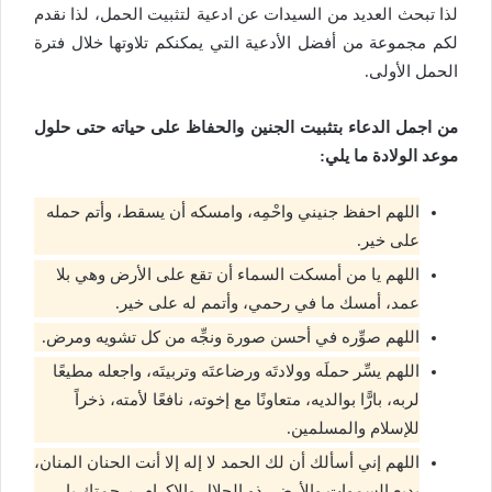
لذا تبحث العديد من السيدات عن ادعية لتثبيت الحمل، لذا نقدم
لكم مجموعة من أفضل الأدعية التي يمكنكم تلاوتها خلال فترة
الحمل الأولى.
من اجمل الدعاء بتثبيت الجنين والحفاظ على حياته حتى حلول
موعد الولادة ما يلي:
اللهم احفظ جنيني واحْمِه، وامسكه أن يسقط، وأتم حمله
على خير.
اللهم يا من أمسكت السماء أن تقع على الأرض وهي بلا
عمد، أمسك ما في رحمي، وأتمم له على خير.
اللهم صوِّره في أحسن صورة ونجِّه من كل تشويه ومرض.
اللهم يسِّر حملَه وولادتَه ورضاعتَه وتربيتَه، واجعله مطيعًا
لربه، بارًّا بوالديه، متعاونًا مع إخوته، نافعًا لأمته، ذخراً
للإسلام والمسلمين.
اللهم إني أسألك أن لك الحمد لا إله إلا أنت الحنان المنان،
بديع السموات والأرض، ذو الجلال والإكرام، برحمتك يا