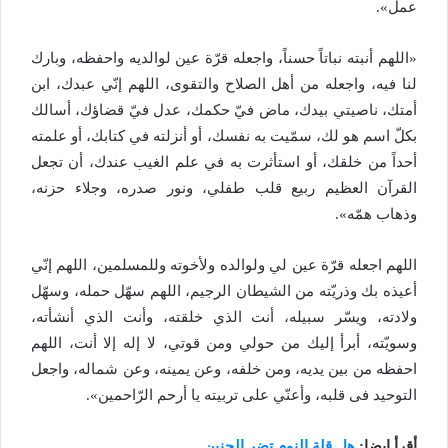
عمل».
«اللهم أنبته نباتاً حسناً، واجعله قرّة عين لوالديه واحفظه، وبارك
لنا فيه، واجعله من أهل الصلاح والتقوى، اللهم إنّي عبدك، ابن
أمتك، ناصيتي بيدك، ماض فيّ حكمك، عدل فيّ قضاؤك، أسالك
بكلّ اسم هو لك، سمّيت به نفسك، أو أنزلته في كتابك، أو علمته
أحداً من خلقك، أو استأثرت به في علم الغيب عندك، أن تجعل
القرآن العظيم ربيع قلب طفلي، ونور صدره، وجلاء حزنه،
وذهاب همّه».
اللهم اجعله قرّة عين لي ولوالده ولأخوته وللمسلمين، اللهم إنّي
أعيذه بك وذريّته من الشيطان الرجيم، اللهم سهّل حمله، وسهّل
ولادته، ويسّر سبيله، أنت الذي خلقته، وأنت الذي أنشأته،
وسويّته، أبرأ إليك من حولي ومن قوتي، لا إله إلا أنت، اللهم
احفظه من بين يديه، ومن خلفه، وعن يمينه، وعن شماله، واجعل
التوحيد فى قلبه، وأعنّي على تربيته يا أرحم الرّاحمين».
أقرأ ايضا:
هل قلة النوم تضر الجنين