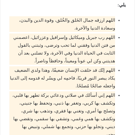
يلي:
اللهم ارزقه جمال الخَلق والخُلق، وقوة الدين والبدن،
وسعادة الدنيا والآخرة.
اللهم رب جبريل وميكائيل وإسرافيل وعزرائيل، اعصمني
من فتن الدنيا وفقني لما تحب وترضى، وثبتني بالقول
الثابت في الحياة الدنيا وفي الآخرة، ولا تضلني بعد أن
هديتني وكن لي عوناً ومعيناً، وحافظاً وناصراً.
اللهم إنّك قد خلقت الإنسان ضعيفًا، وهذا ولدي الضعيف
يكاد يبصر النور قريبًا، فاحمِه لي ويسّر له قدومه إلى الدنيا
واجعله صالحًا مُصلحًا.
اللهم إني أسألك في صلاتي ودعائي بركة تطهر بها قلبي،
وتكشف بها كربي، وتغفر بها ذنبي، وتحفظ بها جنيني،
وتصلح بها أمري، وتغني بها فقري، وتذهب بها شري،
وتكشف بها همي وغمي، وتشفي بها سقمي، وتقضي بها
ديني، وتجلو بها حزني، وتجمع بها شملي، وتبيض بها
وجهي.