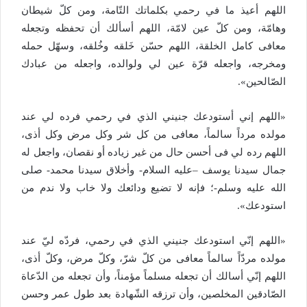
اللهم أعيذ ما في رحمي بكلماتك التّامة، ومن كلّ شيطان
وهامّة، ومن كلّ عين لامّة، اللهم أسألك أن تحفظه وتجعله
معافى كامل الخلقة، اللهم حسّن خَلقه وخُلقه، وسهّل حمله
ومخرجه، واجعله قرّة عين لي ولوالده، واجعله من عبادك
الصّالحين».
«اللهم إني أستودعك جنيني الذي في رحمي فرده لي عند
مولده مرداً سالماً، معافى من كل شر وكل مرض وكل أذى،
اللهم رده لي فى أحسن حال من غير زياده أو نقصان، واجعل له
جمال سيدنا يوسف –عليه السلام- وأخلاق سيدنا محمد- صلى
الله عليه وسلم-؛ فإنه لا تضيع ودائعك ولا خاب ولا ندم من
استودعك».
«اللهم إنّي استودعك جنيني الذي في رحمي، فردّه ليّ عند
مولده مردّاً سالماً معافى من كلّ شرّ، وكلّ مرض، وكلّ أذى،
اللهم إنّي أسالك أن تجعله مسلماً مؤمناً، وأن تجعله من الدّعاة
الصّادقين المخلصين، وأن ترزقه الشّهادة بعد طول عمر وحسن