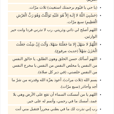
(يا حي يا قيّوم برحمتك استغيث) ثلاث مرّات.
(حَسْبِيَ اللَّهُ لا إِلَـهَ إِلاَّ هُوَ عَلَيْهِ تَوَكَّلْتُ وَهُوَ رَبُّ الْعَرْشِ
الْعَظِيمِ) سبع مرّات.
اللهم أصلح لي ذاتي وذريتي. رب لا تذرني فردا وانت خير
الوارثين.
اللَّهُمَّ لا سَهْلَ إِلا مَا جَعَلْتَهُ سَهْلا، وَأَنْتَ إِنْ شِئْتَ جَعَلْتَ
الْحَزَنَ سَهْلاً (حديث مرفوع).
اللهم أسألك حسن الخلق وهون الطلق، يا خالق النفس
من النفس يا مخلص النفس من النفس يا مخرج النفس
من النفس خلصني، (في دبر كل صلاة).
بسم الله (ثلاث مرات)، أعوذ بعزّة الله وقدرته من شرّ ما
أجد وأحاذر (سبع مرّات).
اللهم يا من أمسكت السماء أن تقع على الأرض وهي بلا
عمد، أمسك ما في رحمي، وأتمم له على خير.
رب إني نذرت لك ما في بطني محرراً فتقبل مني أنت