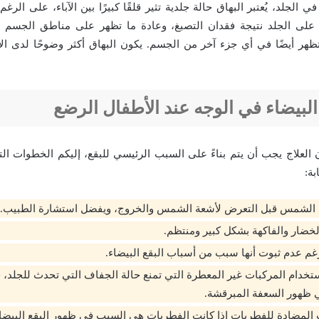
 الجلد، يُعتبر البهاق حالة جلدية تثير قلقًا كبيرًا بين الآباء، على الرغ
ء على الجلد نتيجة فقدان التصبغ، وعادة ما تظهر على مناطق الجسم 
ظهر أيضًا في أي جزء آخر من الجسم. يكون البهاق أكثر وضوحًا لدى ال
 البيضاء في الوجه عند الأطفال الرضع
ن العلاج يجب أن يتم بناءً على السبب الرئيسي للبقع، إليكم الخطوات الت
بة:
 الشمس قبل التعرض لأشعة الشمس والخروج، ويفضل استشارة الطبيب.
لخضار والفاكهة بشكل كبير ومنتظم.
رغم عدم ثبوت أنها سبب من أسباب البقع البيضاء.
تخدام المركبات غير المعطرة التي تمنع حالة الجفاف التي تحدث للجلد، حي
ظهور السعفة المبرقشة.
المضادة للفطريات إذا كانت الفطريات هي السبب في ظهور البقع البيضا