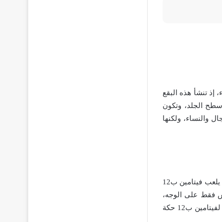
 إذ تنشأ هذه البقع
 سطح الجلد، وتكون
ال والنساء، ولكنها
نقص فيتامين ب12 يُعتبر سببًا شائعًا جدًا لظهور البقع البيضاء على وجه العديد من الأطفال، إذ يلعب فيتامين ب12
يس فقط على الوجه،
تظهر هذه البقع في عدة مناطق بالجسم، خاصة على الساعدين، وقد يصاحب النقص الشديد لفيتامين ب12 حكة