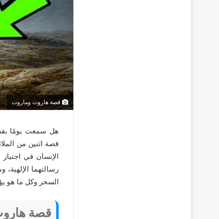
قصة هاروت وماروت
هل سمعت يومًا بقص
قصة اثنين من الملا
الإنسان في اجتياز 
رسالتهما الإلهية، 
السحر وكل ما هو يؤد
قصة هاروت