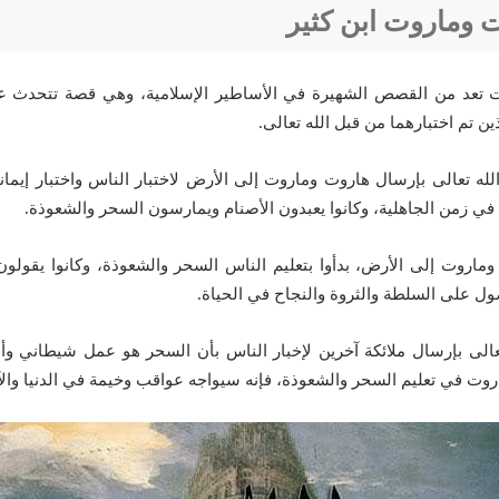
 وماروت ابن كثير
 تعد من القصص الشهيرة في الأساطير الإسلامية، وهي قصة تتحدث ع
ذين تم اختبارهما من قبل الله تعالى.
ه تعالى بإرسال هاروت وماروت إلى الأرض لاختبار الناس واختبار إيما
ي زمن الجاهلية، وكانوا يعبدون الأصنام ويمارسون السحر والشعوذة.
اروت إلى الأرض، بدأوا بتعليم الناس السحر والشعوذة، وكانوا يقولو
ول على السلطة والثروة والنجاح في الحياة.
عالى بإرسال ملائكة آخرين لإخبار الناس بأن السحر هو عمل شيطاني وأ
روت في تعليم السحر والشعوذة، فإنه سيواجه عواقب وخيمة في الدنيا والآ