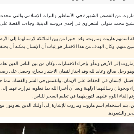
اروت من القصص الشهيرة في الأساطير والتراث الإسلامي والتي تتحدث 
لشيخ محمد متولي الشعراوي في إحدى دروسه الدينية، وجاءت القصة على ال
ة اسمهم هاروت وماروت، وقد اختيرا من بين الملائكة لإرسالهما إلى الأرض
ين منهم، وكان الهدف من هذا الاختبار هو إثبات أن الإنسان يمكنه أن يحتف
روت إلى الأرض وبدأوا بإجراء الاختبارات، وكان من بين الناس الذين تعام
هو رجل صالح وعابد لله وقد اجتاز لقمان الاختبار بنجاح، وحصل على رضى 
فشل الإنسان في الحفاظ على الإيمان، وانغمس في الشر والفساد، مما 
ء ويخونان رسالتهما الإلهية وبعد أن أخبرا الله بما فعلوه، تم إرجاعهما إلى
تم إلقاء اللوم عليهما لتورطهما في تعليم السحر للناس.
ن، يتم استخدام اسم هاروت وماروت للإشارة إلى أولئك الذين يتعاونون م
حر والشعوذة.