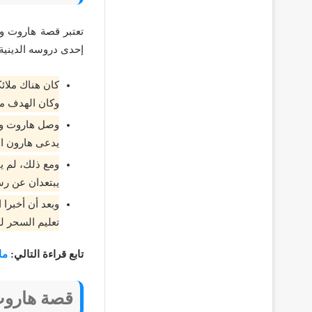
تعتبر قصة هاروت و
إحدى دروسه الدينية
كان هناك ملائ
وكان الهدف من
وصل هاروت وما
يدعى هارون ال
ومع ذلك، لم ي
يبتعدان عن رسا
وبعد أن أخبرا 
تعليم السحر ل
تابع قراءة التالي:
ما
قصة هاروت