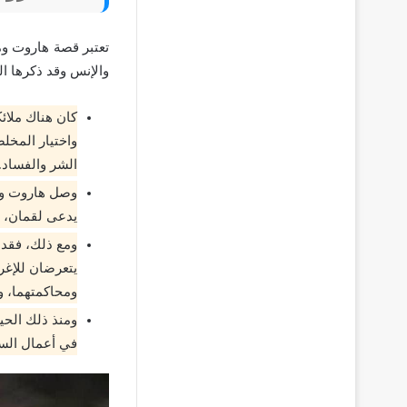
تعتبر قصة هاروت وم
والإنس وقد ذكرها ا
كان هناك ملائك
واختيار المخلص
الشر والفساد.
وصل هاروت وما
يدعى لقمان، و
ومع ذلك، فقد 
يتعرضان للإغرا
ومحاكمتهما، و
ومنذ ذلك الحي
في أعمال الس