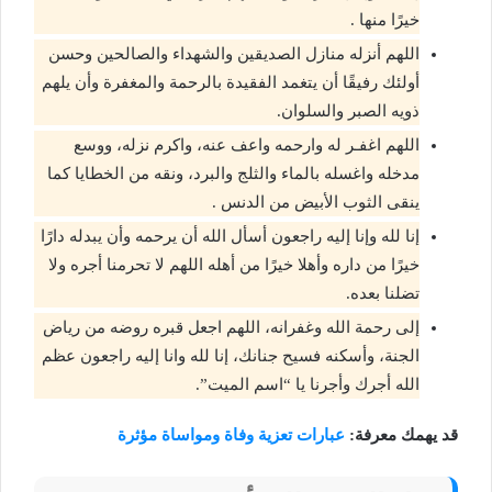
خيرًا منها .
اللهم أنزله منازل الصديقين والشهداء والصالحين وحسن
أولئك رفيقًا أن يتغمد الفقيدة بالرحمة والمغفرة وأن يلهم
ذويه الصبر والسلوان.
اللهم اغفـر له وارحمه واعف عنه، واكرم نزله، ووسع
مدخله واغسله بالماء والثلج والبرد، ونقه من الخطايا كما
ينقى الثوب الأبيض من الدنس .
إنا لله وإنا إليه راجعون أسأل الله أن يرحمه وأن يبدله دارًا
خيرًا من داره وأهلا خيرًا من أهله اللهم لا تحرمنا أجره ولا
تضلنا بعده.
إلى رحمة الله وغفرانه، اللهم اجعل قبره روضه من رياض
الجنة، وأسكنه فسيح جنانك، إنا لله وانا إليه راجعون عظم
الله أجرك وأجرنا يا “اسم الميت”.
قد يهمك معرفة:
عبارات تعزية وفاة ومواساة مؤثرة