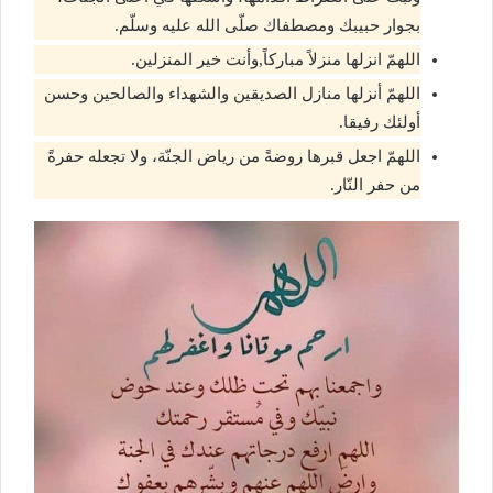
بجوار حبيبك ومصطفاك صلّى الله عليه وسلّم.
اللهمّ انزلها منزلاً مباركاً,وأنت خير المنزلين.
اللهمّ أنزلها منازل الصديقين والشهداء والصالحين وحسن
أولئك رفيقا.
اللهمّ اجعل قبرها روضةً من رياض الجنّة، ولا تجعله حفرةً
من حفر النّار.