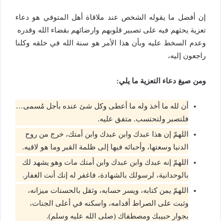
إن أفضل ما يقوله الشخص عند ملاقاة أهل المتوفي هو دعاء
تعزية يحثهم فيه على تصبير قلوبهم وارضائهم بقضاء الله وقدره
وعدم السخط عليه وبأن هذا الأمر هو سنة الله في خلقه وكلنا
راجعون إليه،
ومن صيغ دعاء التعزية ما يلي:
أن لله ما أخذ وله ما أعطى وكل شئ عنده بأجل مُسمى…
فلتصبر ولتحتسب. متفق عليه.
اللهمّ إن هذا عبدك وابن عبدك وابن أمتك، خرج من روح
الدنيا وسعتها، وأحبائه فيها إلى ظلمة القبر وما هو لاقيه.
اللهمّ إنه عبدك وابن عبدك وابن أمتك مات وهو يشهد لك
بالوحدانية، لرسولك بالشهادة، فاغفر له إنك أنت الغفار.
اللهمّ يمن كتابه، ويسر حسابه، وثقل بالحسنات ميزانه،
وثبت على الصراط أقدامه، واسكنه في أعلى الجنات،
بجوار حبيبك ومصطفاك (صلى الله عليه وسلم).