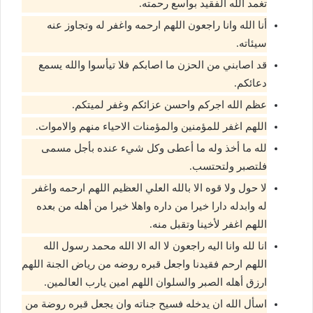
تغمد الله الفقيد بواسع رحمته.
أنا الله وانا راجعون اللهم ارحمه واغفر له وتجاوز عنه
سيئاته.
قد اصابني من الحزن ما اصابكم فلا تيأسوا والله يسمع
دعائكم.
عظم الله اجركم واحسن عزائكم وغفر لميتكم.
اللهم اغفر للمؤمنين والمؤمنات الاحياء منهم والاموات.
لله ما أخذ وله ما أعطى وكل شيء عنده بأجل مسمى
فلتصبر ولتحتسب.
لا حول ولا قوه الا بالله العلي العظيم اللهم ارحمه واغفر
له وابدله دارا خيرا من داره واهلا خيرا من أهله من بعده
اللهم اغفر لأخينا وتقبل منه.
انا لله وانا اليه راجعون لا اله الا الله محمد رسول الله
اللهم ارحم فقيدنا واجعل قبره روضه من رياض الجنة اللهم
ارزق أهله الصبر والسلوان اللهم امين يارب العالمين.
اسأل الله ان يدخله فسيح جناته وان يجعل قبره روضة من