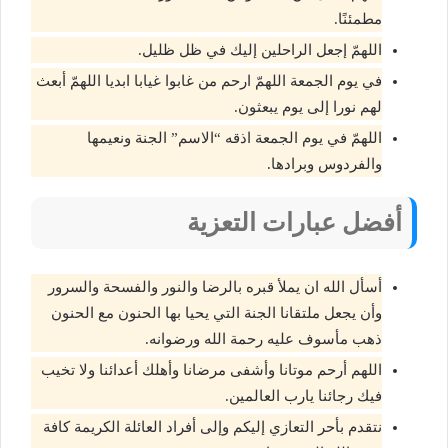
مطمئنًا.
اللهمّ إجعل الراحلين إليك في ظل ظليل.
في يوم الجمعة اللهمّ ارحم من غابوا غيابا ابديا اللهمّ أبعث
لهم نورا إلى يوم يبعثون.
اللهمّ في يوم الجمعة اذقه “الاسم” الجنة ونعيمها
والفردوس وبرادها.
أفضل عبارات التعزية
أسأل الله ان يملأ قبره بالرضا والنور والفسحة والسرور
وأن يجعل ملتقانا الجنة التي يحيا بها الحنون مع الحنون
ذهب مأسوف عليه رحمة الله ورضوانه.
اللهم أرحم موتانا وأشفى مرضانا وأهلك أعدائنا ولا تخيب
فيك رجائنا يارب العالمين.
نتقدم بأحر التعازي إليكم وإلى أفراد العائلة الكريمة كافة