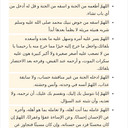
اللهمّ أطعمه من الجنة و اسقه من الجنة و قل له أدخل من
أي باب تشاء.
اللهمّ اسقه من حوض نبيك محمد صلى الله عليه وسلم
شربه هنيئه مريئه لا يظمأ بعدها أبداً
اللهمّ يسر عليه أمره وسهل عليه ما بعده وأسعده
بلقائك،واجعل ما خرج إليه خيرًا مما خرج منه يا رحيمنا يا
من لا تصعب عليه أصغر صغيرة ولا أكبر كبيرة هون عليه
سكرات الموت، و أرحمه عند القبض، وفرحه بعد الاحتضار
بلقائك.
اللهمّ ادخله الجنة من غير مناقشة حساب، ولا سابقة
عذاب، اللهمّ آنسه في وحدته، وآنس وحشته.
اللهمّ إنا نتوسل بك إليك، ونقسم بك عليك، أن ترحمه، ولا
تعذبه، وأن تثبته عند السؤال.
اللهمّ عامله بما أنت أهله، ولا تعامله بما هو أهله، وأجره
عن الإحسان إحسانًا، وعن الإساءة عفوًا وغفرانًا، اللهمّ إن
كان محسنًا فزد من حسناته، وإن كان مسيئًا فتجاوز عن