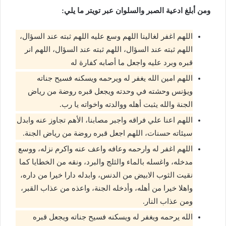
ومن أبلغ ادعية الصبر والسلوان عبر تويتر ما يلي:
اللهم اغفر لغالينا اللهم وسع عليه اللهم ثبته عند السؤال،
اللهم ثبته عند السؤال، اللهم ثبته عند السؤال، اللهم انر
قبره وبرد عليه واجعل ما أصابه كفارة له
اللهم امين الله يغفر له ويرحمه ويسكنه فسيح جناته
ويؤنس وحشته في وحدته ويجعل قبره روضة من رياض
الجنة والله يثبت أهله ووالدته واخواته يا رب.
اللهم اعنا علي فراقه واجبر مصابنا، الأهم تجاوز عنه وابدل
سيئاته حسنات، اللهم اجعل قبره روضة من رياض الجنة.
اللهم اغفر له وارحمه وعافه واعف عنه واكرم نزله، ووسع
مدخله، واغسله بالماء والثلج والبرد، ونقه من الخطايا كما
نقيت الثوب الابيض من الدنس، وابدله دارا خيرا من داره،
واهلا خيرا من أهله، وأدخله الجنة، واعذه من عذاب القبر،
ومن عذاب النار.
الله يرحمه ويغفر له ويسكنه فسيح جناته ويجعل قبره