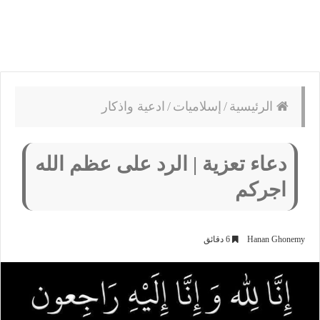
الرئيسية
/
إسلاميات
/
ادعية واذكار
دعاء تعزية | الرد على عظم الله
اجركم
Hanan Ghonemy
6 دقائق