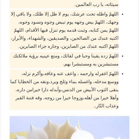
سيئاته، يا رب العالمين.
اللهمّ واظله تحت عرشك، يوم لا ظل إلا ظلك، ولا باقي إلا
وجهك، اللهمّ بيض وجهه يوم تبيض وجوه وتسود وجوه،
اللهمّ يمن كتابه، وثبت قدمه يوم تنزل فيها الأقدام، اللهمّ
اكتبه عندك من الصالحين، والصديقين، والشهداء، والأبرار،
اللهمّ اكتبه عندك من الصابرين، وجازه جزاء الصابرين.
اللهمّ زده يقينا وحبا في لقائك، ومتع عينيه برؤية ملائكتك
مستبشرين به ومستبشرا بهم.
اللهمّ اغفرله وارحمه ، واعف عنه وعافه،وأكرم نزله،
ووسع مدخله، واغسله بماء وثلج وبرد،ونقه من الخطايا كما
ينقى الثوب الأبيض من الدنس،وأبدله دارا خيرامن داره،
وأهلا خيرا من أهله،وزوجا خيرا من زوجه، وقه فتنة القبر
وعذاب النّار..