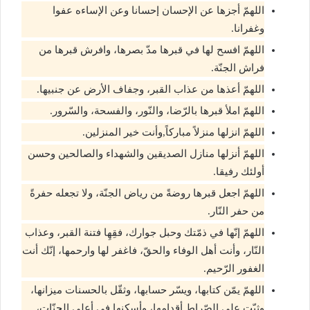
اللهمّ أجزها عن الإحسان إحسانا وعن الإساءه عفوا
وغفرانا.
اللهمّ افسح لها في قبرها مدّ بصرها، وافرش قبرها من
فراش الجنّة.
اللهمّ أعذها من عذاب القبر، وجفاف الأرض عن جنبيها.
اللهمّ املأ قبرها بالرّضا، والنّور، والفسحة، والسّرور.
اللهمّ انزلها منزلاً مباركاً,وأنت خير المنزلين.
اللهمّ أنزلها منازل الصديقين والشهداء والصالحين وحسن
أولئك رفيقا.
اللهمّ اجعل قبرها روضةً من رياض الجنّة، ولا تجعله حفرةً
من حفر النّار.
اللهمّ إنّها في ذمّتك وحبل جوارك، فقِهِا فتنة القبر، وعذاب
النّار، وأنت أهل الوفاء والحقّ، فاغفر لها وارحمها، إنّك أنت
الغفور الرّحيم.
اللهمّ يمّن كتابها، ويسّر حسابها، وثقّل بالحسنات ميزانها،
وثبّت على الصّراط أقدامها، وأسكنها في أعلى الجنّات،