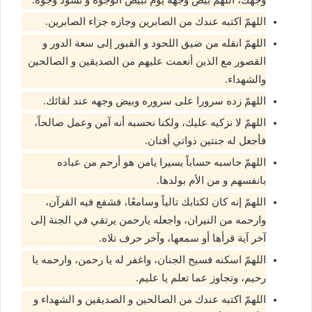
وجهك، اللهمّ بيض وجهه يوم تبيض الوجوه و تسود وجوه.
اللهمّ اكتبه عندك من الصابرين وجازه جزاء الصابرين.
اللهمّ انقله من ضيق اللحود و القبور إلى سعة الدور و
القصور مع الذين أنعمت عليهم من الصديقين و الصالحين
والشهداء.
اللهمّ زده سرورا على سروره وبيض وجهه عند لقائك.
اللهمّ لا نزكيه عليك، ولكنا نحسبه أنه آمن وعمل صالحاً،
فأجعل له جنتين ذواتي أفنان.
اللهمّ حاسبه حساباً يسيرا يامن هو أرحم من عباده
بانفسهم و من الأم بولدها.
اللهمّ إنه كان لكتابك تالياً وسامعًا، فشفع فيه القرآن،
وارحمه من النيران، واجعله يارحمن يرتقي في الجنة إلى
آخر آية قرأها أو سمعها، وآخر حرف تلاه.
اللهمّ اسكنه فسيح الجنان، واغفر له يا رحمن، وارحمه يا
رحيم، وتجاوز عما تعلم يا عليم.
اللهمّ اكتبه عندك من الصالحين و الصديقين و الشهداء و