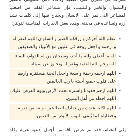
والسلوان والخير والتثبيت، فإن مشاعر الفقد من اصعب
المشاعر التي تمر على الانسان ويحتاج فيها إلى كلمات تشد
أزره وتساعده في محنته، وهذه بعض العبارات المناسبة لتويتر:
عظم الله أجركم و رزقكم الصبر و السلوان اللهم اغفر له
و ارحمه و اجعل روحه في عليين مع الأنبياء والصديقين.
لله ما أعطى ولله ما أخذ، وسبحان من له الدوام، البقاء
لله، رحم الله الفقيد وغفر له وتجاوز عن سيئاته.
اللهم ارحمه رحمة واسعة واجعل الجنة مستقره واربط
على قلوب جميع أحبته يا رب العالمين.
اللهم ارحم فقيدنا واستره تحت الأرض ويوم العرض عليك،
اللهم اجعله من أهل اليمين.
اللهم اكتبه عندك من عبادك الصالحين، ونقه من ذنوبه
وخطاياه كما يُنقى الثوب الأبيض من الدنس.
وفي الختام، فقد تم عرض باقة من أجمل أدعية تعزية وفاة