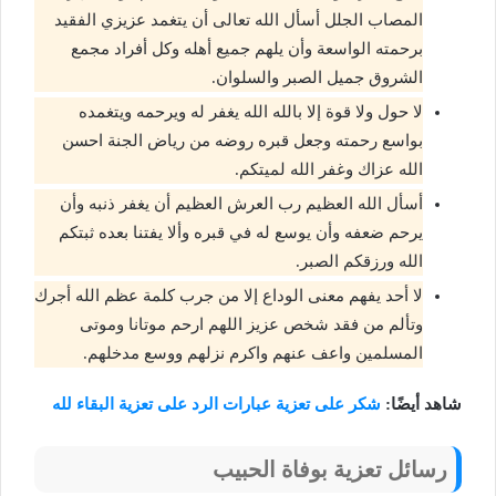
المصاب الجلل أسأل الله تعالى أن يتغمد عزيزي الفقيد
برحمته الواسعة وأن يلهم جميع أهله وكل أفراد مجمع
الشروق جميل الصبر والسلوان.
لا حول ولا قوة إلا بالله الله يغفر له ويرحمه ويتغمده
بواسع رحمته وجعل قبره روضه من رياض الجنة احسن
الله عزاك وغفر الله لميتكم.
أسأل الله العظيم رب العرش العظيم أن يغفر ذنبه وأن
يرحم ضعفه وأن يوسع له في قبره وألا يفتنا بعده ثبتكم
الله ورزقكم الصبر.
لا أحد يفهم معنى الوداع إلا من جرب كلمة عظم الله أجرك
وتألم من فقد شخص عزيز اللهم ارحم موتانا وموتى
المسلمين واعف عنهم واكرم نزلهم ووسع مدخلهم.
شاهد أيضًا:
شكر على تعزية عبارات الرد على تعزية البقاء لله
رسائل تعزية بوفاة الحبيب