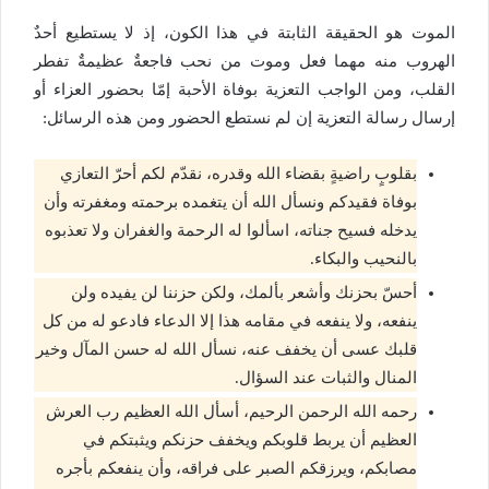
الموت هو الحقيقة الثابتة في هذا الكون، إذ لا يستطيع أحدٌ
الهروب منه مهما فعل وموت من نحب فاجعةٌ عظيمةٌ تفطر
القلب، ومن الواجب التعزية بوفاة الأحبة إمّا بحضور العزاء أو
إرسال رسالة التعزية إن لم نستطع الحضور ومن هذه الرسائل:
بقلوبٍ راضيةٍ بقضاء الله وقدره، نقدّم لكم أحرّ التعازي
بوفاة فقيدكم ونسأل الله أن يتغمده برحمته ومغفرته وأن
يدخله فسيح جناته، اسألوا له الرحمة والغفران ولا تعذبوه
بالنحيب والبكاء.
أحسّ بحزنك وأشعر بألمك، ولكن حزننا لن يفيده ولن
ينفعه، ولا ينفعه في مقامه هذا إلا الدعاء فادعو له من كل
قلبك عسى أن يخفف عنه، نسأل الله له حسن المآل وخير
المنال والثبات عند السؤال.
رحمه الله الرحمن الرحيم، أسأل الله العظيم رب العرش
العظيم أن يربط قلوبكم ويخفف حزنكم ويثبتكم في
مصابكم، ويرزقكم الصبر على فراقه، وأن ينفعكم بأجره