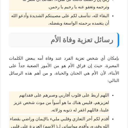
وترحمه وتغفو عنه يا رحيم يا رحمن.
البقاء لله، نتأسف لكم على مصيبتكم الشديدة وأدعو الله
أن يتغمده برحمته الواسعة وبفضله.
رسائل تعزية وفاة الأم
بإمكان أي شخص تعزية الفرد عند وفاة أمه ببعض الكلمات
المعبرة، حيث إن فراق الأم هو من الأمور الصعبة جداً على
الأبناء، لأن الأم هي الحنان والحياة، و من أهم هذه الرسائل
التالي:
اللهم اربط على قلوب أقاربي وصبرهم على فقدانهم
لعزيزهم، فليس هناك ما هو أسوأ من موت شخص عزيز
علينا، فاللهم اغفر له ذنوبه وزلاته.
أقدم لكم أحر التعازي وقلبي مليء بالإيمان وراضي بقضاء
الله وقدره، وأقدم مواساتي ل( الاسم) العزيزة على قلبي