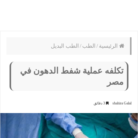
الرئيسية
/
الطب
/
الطب البديل
تكلفه عملية شفط الدهون في
مصر
shahira Galal
3 دقائق