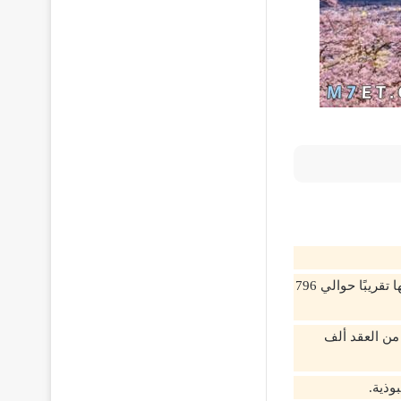
تعتبر أعظم أماكن آسيا في الكثافة السكانية، فقد يصل عدد الأشخاص الذين يعيشون عليها تقريبًا حوالي 796
 من العقد ألف
بوذية.