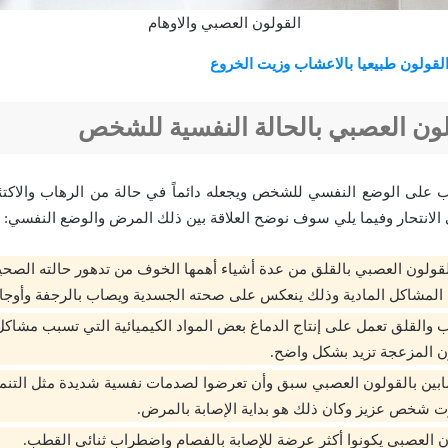
القولون العصبي والاوهام
لقولون طبيعيا بالاعشاب وزيت الخروع
لون العصبي بالحالة النفسية للشخص
لب على الوضع النفسي للشخص ويجعله دائماً في حالة من الرهاب والاكت
الانتحار وفيما يلي سوف نوضح العلاقة بين ذلك المرض والوضع النفسي:
ولون العصبي بالقلق من عدة أشياء أهمها الخوف من تدهور حالته الصحية 
لمشاكل المادية وذلك ينعكس على صحته الجسدية ويصاب بالرجفة وأوجاع 
ب والقلق تعمل على إنتاج الدماغ بعض المواد الكيميائية التي تسبب مشاكل
ن المزعجة تزيد بشكل واضح.
بين بالقولون العصبي سبق وأن تعرضوا لصدمات نفسية شديدة مثل التنمر ع
 شخص عزيز وكان ذلك هو بداية الإصابة بالمرض.
العصبي يكونوا أكثر عرضة للإصابة بالفصام واضطراب ثنائي القطب.