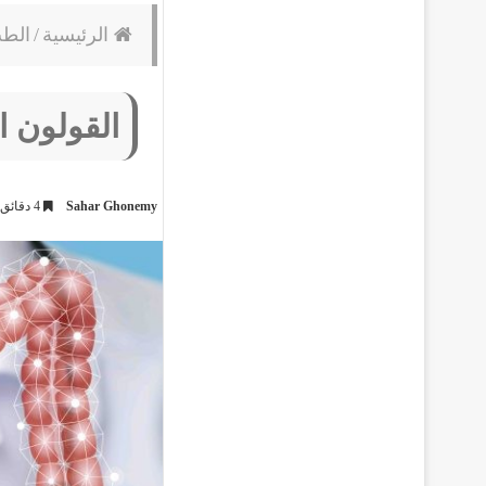
الرئيسية
/
الط
القولون ا
Sahar Ghonemy
4 دقائق