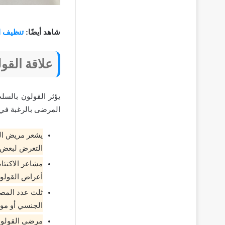
شاهد أيضًا:
تنظيف ا
علاقة القو
يؤثر القولون بالس
المرضى بالرغبة في 
يشعر مريض الق
التعرض لبعض ا
مشاعر الاكتئا
أعراض القولو
ثلث عدد المصا
الجنسي أو موت
مرضى القولون 