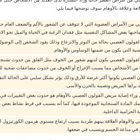
ئعة وعلاقة بالأوهام سوف نوضحها فيما يلي:
ي من الأمراض العضوية التي لا تتوقف عن الشعور بالألم والضعف العام ح
حبها بعض المشاكل النفسية مثل فقدان الرغبة في الحياة والميل نحو الانت
ولون العصبي بحالة من التوتر والانزعاج وذلك يقود الشخص إلى الوصو
سية التي يكون من ضمنها الوساوس والأوهام.
قولون العصبي يكون لديهم شعور من الخوف مثل القلق من حدوث تشنج
ن الأشخاص مما يسبب الإحراج أو الخوف من حدوث مضاعفات صحية للم
العصبي يكونوا أكثر عرضة للأرق وذلك يؤثر بشكل سلبي على الحالة النف
د يراها المريض وتصيبه بالحزن والأسى.
وراء إصابة مريض القولون العصبي بالأوهام هو حدوث بعض التغييرات في ت
مك المادة السنجابية الموجودة فيها، كما أنه يتسبب في فرط نشاط بعض 
 الحزامية الداخلية.
ي والاوهام العلاقة بينهم طردية بسبب ارتفاع مستوى هرمون الكورتيزول 
في مناعة الجسم ويتسبب في ضعفها.