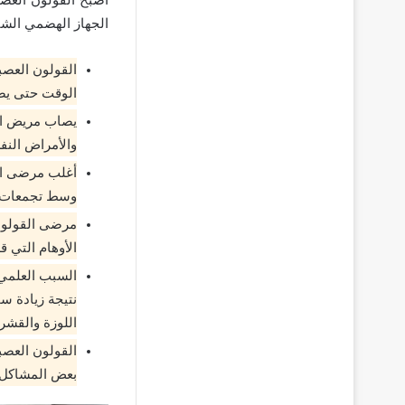
الجهاز الهضمي الشا
القولون العصب
الوقت حتى يصا
يصاب مريض الق
والأمراض النف
أغلب مرضى ال
وسط تجمعات م
مرضى القولون 
الأوهام التي ق
السبب العلمي 
نتيجة زيادة س
اللوزة والقشرة
القولون العصب
بعض المشاكل 