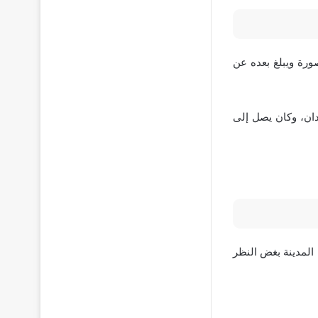
ورة ويبلغ بعده عن
المنصورة في محافظة تُعى الدقهلية وتبلغ مساحة هذا التل بما يقرب من 206 فدان، وكان يصل إلى
المدينة بغض النظر